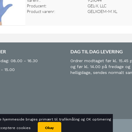
Varenr.:
916044
Producent:
GEL-X, LLC
Product varenr:
GELXOEM-M XL
DER
DAG TIL DAG LEVERING
dag: 08.00 - 16.30
Ordrer modtaget før kl. 15.45 
og før kl. 14.00 på fredage og
 - 15.00
helligdage, sendes normalt s
 hjemmeside bruges primært til trafikmåling og OK optimering
Okay
 acceptere cookies