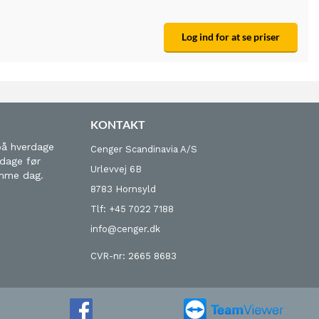
Log ind for at se priser
KONTAKT
på hverdage
Cenger Scandinavia A/S
 dage før
Urlevvej 6B
amme dag.
8783 Hornsyld
Tlf: +45 7022 7188
info@cenger.dk
CVR-nr: 2665 8683