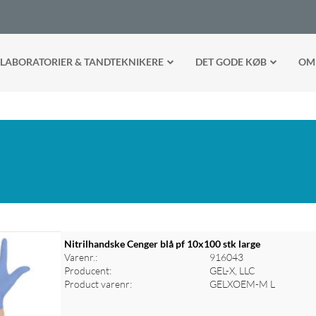
LABORATORIER & TANDTEKNIKERE
DET GODE KØB
OM
Nitrilhandske Cenger blå pf 10x100 stk large
Varenr.:
916043
Producent:
GEL-X, LLC
Product varenr:
GELXOEM-M L