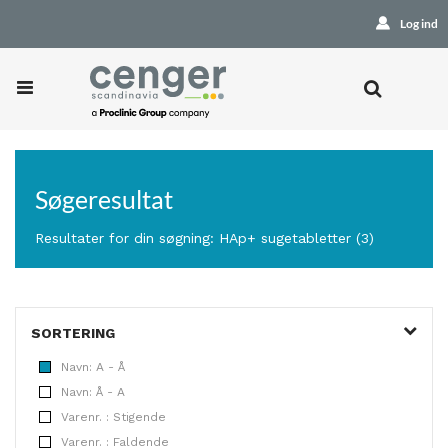
Log ind
Søgeresultat
Resultater for din søgning: HAp+ sugetabletter (3)
SORTERING
Navn: A - Å
Navn: Å - A
Varenr. : Stigende
Varenr. : Faldende