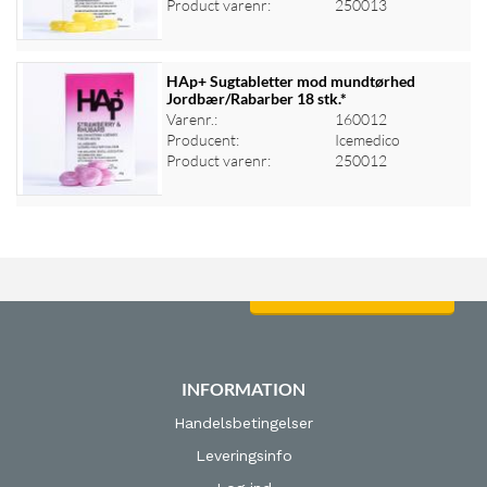
Product varenr:
250013
HAp+ Sugtabletter mod mundtørhed
Jordbær/Rabarber 18 stk.*
Varenr.:
160012
Log ind for at se priser
Producent:
Icemedico
Product varenr:
250012
Log ind for at se priser
INFORMATION
Handelsbetingelser
Leveringsinfo