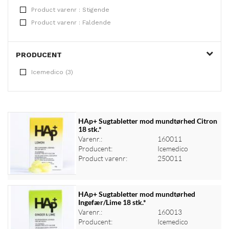
Product varenr : Stigende
Product varenr : Faldende
PRODUCENT
Icemedico (3)
HAp+ Sugtabletter mod mundtørhed Citron
18 stk.*
Varenr.:
160011
Producent:
Icemedico
Product varenr:
250011
HAp+ Sugtabletter mod mundtørhed
Ingefær/Lime 18 stk.*
Varenr.:
160013
Log ind for at se priser
Producent:
Icemedico