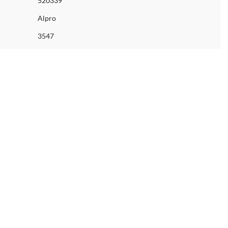
520339
Alpro
3547