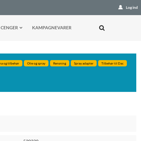
Log ind
 CENGER
KAMPAGNEVARER
na og tilbehør
Olie og spray
Rensning
Spray adapter
Tilbehør til Dac