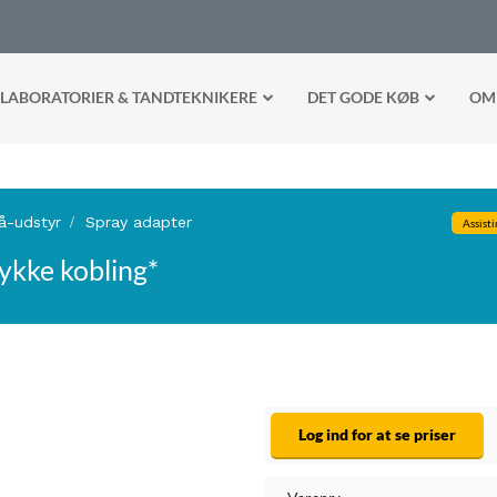
LABORATORIER & TANDTEKNIKERE
DET GODE KØB
OM
å-udstyr
Spray adapter
Assisti
ykke kobling*
Log ind for at se priser