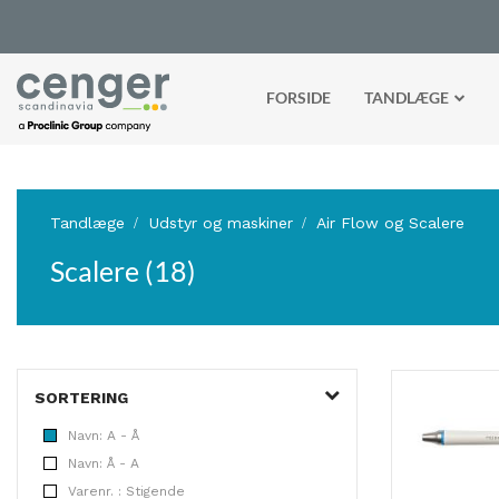
FORSIDE
TANDLÆGE
Tandlæge
Udstyr og maskiner
Air Flow og Scalere
Scalere (18)
SORTERING
Navn: A - Å
Navn: Å - A
Varenr. : Stigende