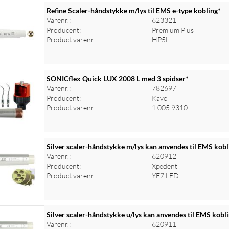
Refine Scaler-håndstykke m/lys til EMS e-type kobling*
Varenr.:
623321
Producent:
Premium Plus
Product varenr:
HP5L
SONICflex Quick LUX 2008 L med 3 spidser*
Varenr.:
782697
Producent:
Kavo
Product varenr:
1.005.9310
Silver scaler-håndstykke m/lys kan anvendes til EMS kobl
Varenr.:
620912
Producent:
Xpedent
Product varenr:
YE7.LED
Silver scaler-håndstykke u/lys kan anvendes til EMS kobl
Varenr.:
620911