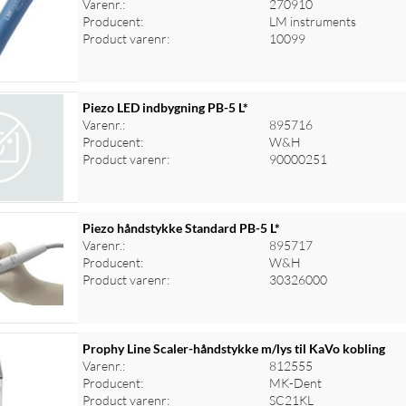
Varenr.:
270910
Producent:
LM instruments
Product varenr:
10099
Piezo LED indbygning PB-5 L*
Varenr.:
895716
Producent:
W&H
Product varenr:
90000251
Piezo håndstykke Standard PB-5 L*
Varenr.:
895717
Producent:
W&H
Product varenr:
30326000
Prophy Line Scaler-håndstykke m/lys til KaVo kobling
Varenr.:
812555
Producent:
MK-Dent
Product varenr:
SC21KL