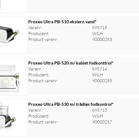
Proxeo Ultra PB-510 ekstern vand*
Varenr.:
895715
Producent:
W&H
Product varenr:
90000253
Proxeo Ultra PB-520 m/ kablet fodkonttrol*
Varenr.:
895714
Producent:
W&H
Product varenr:
90000255
Proxeo Ultra PB-530 m/ trådløs fodkontrol*
Varenr.:
895713
Producent:
W&H
Product varenr:
90000257