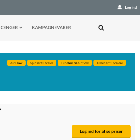
Log ind
 CENGER
KAMPAGNEVARER
Air Flow
Spidser til scaler
Tilbehør til Air flow
Tilbehør til scalere
D
Log ind for at se priser