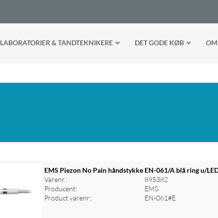
LABORATORIER & TANDTEKNIKERE
DET GODE KØB
OM
EMS Piezon No Pain håndstykke EN-061/A blå ring u/LE
Varenr.:
895382
Producent:
EMS
Product varenr:
EN-061#E