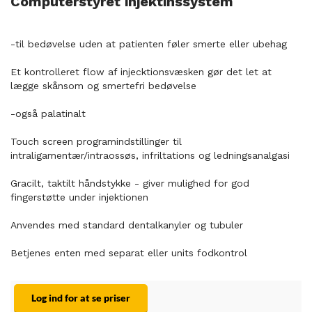
Computerstyret injektinssystem
-til bedøvelse uden at patienten føler smerte eller ubehag
Et kontrolleret flow af injecktionsvæsken gør det let at
lægge skånsom og smertefri bedøvelse
-også palatinalt
Touch screen programindstillinger til
intraligamentær/intraossøs, infriltations og ledningsanalgasi
Gracilt, taktilt håndstykke - giver mulighed for god
fingerstøtte under injektionen
Anvendes med standard dentalkanyler og tubuler
Betjenes enten med separat eller units fodkontrol
Log ind for at se priser