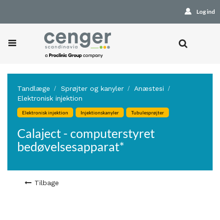
Log ind
Tandlæge
Sprøjter og kanyler
Anæstesi
Elektronisk injektion
Elektronisk injektion
Injektionskanyler
Tubulesprøjter
Calaject - computerstyret
bedøvelsesapparat*
Tilbage