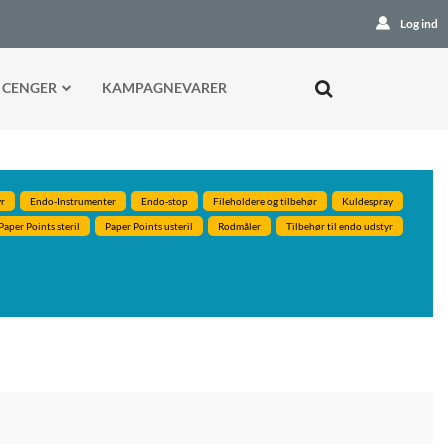
Log ind
 CENGER
KAMPAGNEVARER
r
Endo-Instrumenter
Endo-stop
Fileholdere og tilbehør
Kuldespray
Paper Points steril
Paper Points usteril
Rodmåler
Tilbehør til endo udstyr