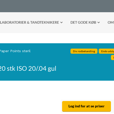
LABORATORIER & TANDTEKNIKERE
DET GODE KØB
OM
Paper Points steril
Div. rodbehandling
Endo udsty
20 stk ISO 20/.04 gul
Log ind for at se priser