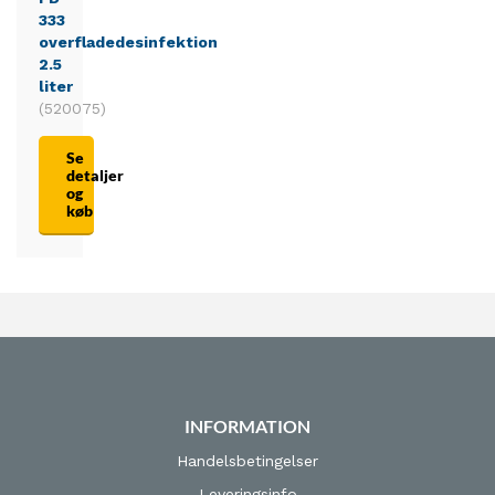
333
overfladedesinfektion
2.5
liter
(520075)
Se
detaljer
og
køb
INFORMATION
Handelsbetingelser
Leveringsinfo