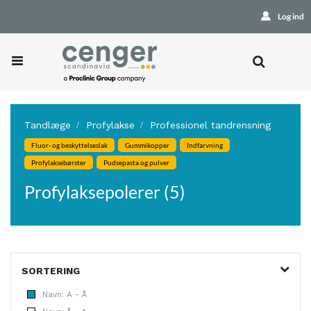
Log ind
Tandlæge
Profylakse
Professionel tandrensning
Fluor- og beskyttelseslak
Gummikopper
Indfarvning
Profylaksebørster
Pudsepasta og pulver
Profylaksepolerer (5)
SORTERING
Navn: A - Å