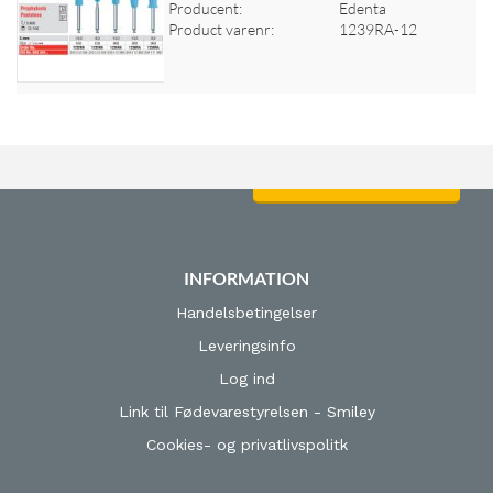
Producent:
Edenta
Log ind for at se priser
Product varenr:
1239RA-12
Log ind for at se priser
INFORMATION
Handelsbetingelser
Leveringsinfo
Log ind
Link til Fødevarestyrelsen - Smiley
Cookies- og privatlivspolitk