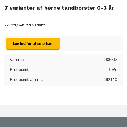
7 varianter af børne tandbørster 0-3 år
X-Soft/X-blød variant
Log ind for at se priser
Varenr.:
288007
Producent:
TePe
Producent varenr.:
382110