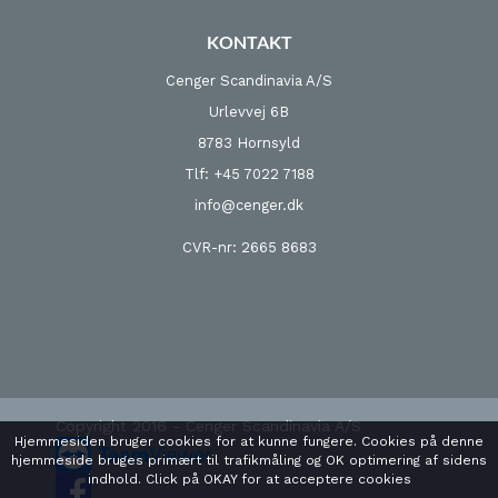
KONTAKT
Cenger Scandinavia A/S
Urlevvej 6B
8783 Hornsyld
Tlf: +45 7022 7188
info@cenger.dk
CVR-nr: 2665 8683
Copyright 2016 - Cenger Scandinavia A/S
Hjemmesiden bruger cookies for at kunne fungere. Cookies på denne
hjemmeside bruges primært til trafikmåling og OK optimering af sidens
indhold. Click på OKAY for at acceptere cookies