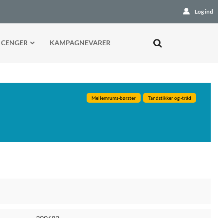
Log ind
 CENGER
KAMPAGNEVARER
Mellemrums-børster
Tandstikker og -tråd