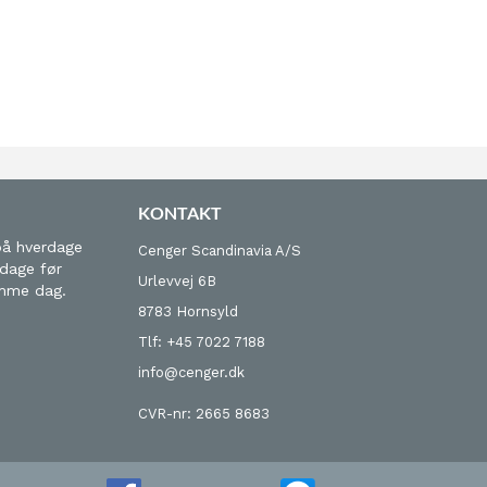
KONTAKT
på hverdage
Cenger Scandinavia A/S
 dage før
Urlevvej 6B
amme dag.
8783 Hornsyld
Tlf: +45 7022 7188
info@cenger.dk
CVR-nr: 2665 8683