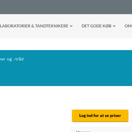
LABORATORIER & TANDTEKNIKERE
DET GODE KØB
OM
ker og -tråd
Log ind for at se priser