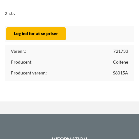
2 stk
Log ind for at se priser
Varenr.:
721733
Producent:
Coltene
Producent varenr.:
S6015A
INFORMATION