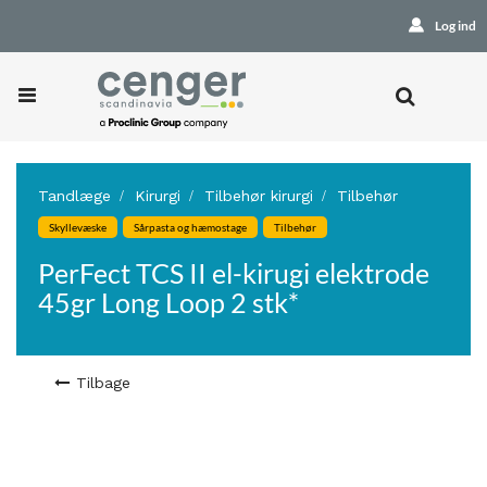
Log ind
Tandlæge
Kirurgi
Tilbehør kirurgi
Tilbehør
Skyllevæske
Sårpasta og hæmostage
Tilbehør
PerFect TCS II el-kirugi elektrode
45gr Long Loop 2 stk*
Tilbage