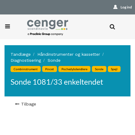
Log ind
Tandlæge
Håndinstrumenter og kassetter
Diagnostisering
Sonde
Combiinstrument
Pincet
Pochedybdemålere
Sonde
Spejl
Sonde 1081/33 enkeltendet
Tilbage