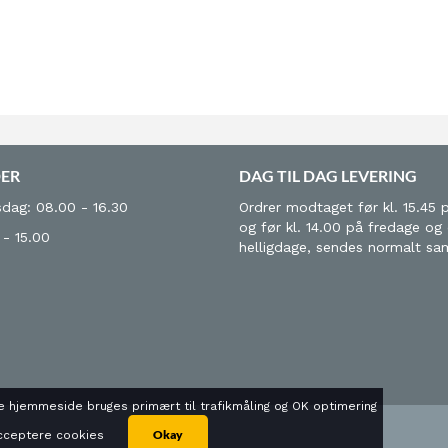
DER
DAG TIL DAG LEVERING
dag: 08.00 - 16.30
Ordrer modtaget før kl. 15.45 
og før kl. 14.00 på fredage og
 - 15.00
helligdage, sendes normalt s
 hjemmeside bruges primært til trafikmåling og OK optimering
Okay
 acceptere cookies