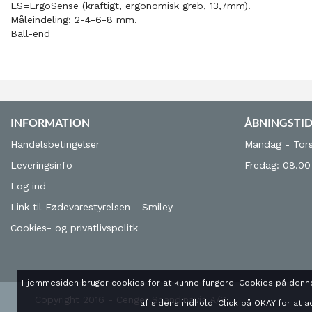
ES=ErgoSense (kraftigt, ergonomisk greb, 13,7mm).
Måleindeling: 2-4-6-8 mm.
Ball-end
INFORMATION
ÅBNINGSTI
Handelsbetingelser
Mandag - Tors
Leveringsinfo
Fredag: 08.00
Log ind
Link til Fødevarestyrelsen - Smiley
Cookies- og privatlivspolitk
Hjemmesiden bruger cookies for at kunne fungere. Cookies på denne
Copyright 2016 - Cenger Scandinavia A/S
af sidens indhold. Click på OKAY for at