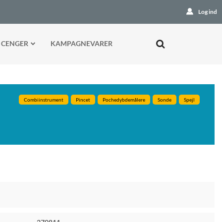
Log ind
 CENGER
KAMPAGNEVARER
Combiinstrument
Pincet
Pochedybdemålere
Sonde
Spejl