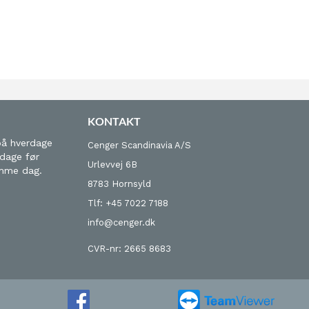
KONTAKT
på hverdage
Cenger Scandinavia A/S
 dage før
Urlevvej 6B
amme dag.
8783 Hornsyld
Tlf: +45 7022 7188
info@cenger.dk
CVR-nr: 2665 8683