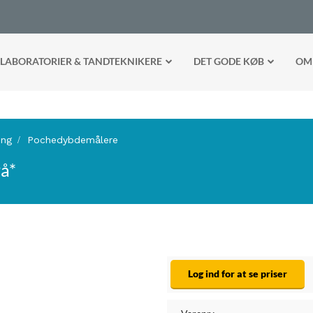
LABORATORIER & TANDTEKNIKERE
DET GODE KØB
OM
ing
Pochedybdemålere
å*
Log ind for at se priser