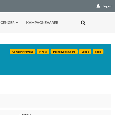
Log ind
 CENGER
KAMPAGNEVARER
Combiinstrument
Pincet
Pochedybdemålere
Sonde
Spejl