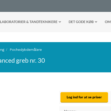
LABORATORIER & TANDTEKNIKERE
DET GODE KØB
OM
ing
Pochedybdemålere
nced greb nr. 30
Log ind for at se priser