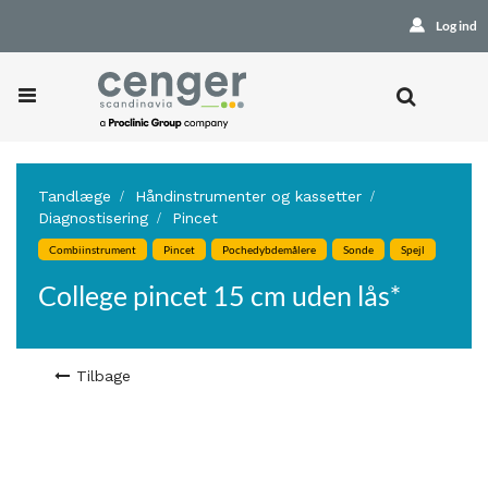
Log ind
Tandlæge
Håndinstrumenter og kassetter
Diagnostisering
Pincet
Combiinstrument
Pincet
Pochedybdemålere
Sonde
Spejl
College pincet 15 cm uden lås*
Tilbage