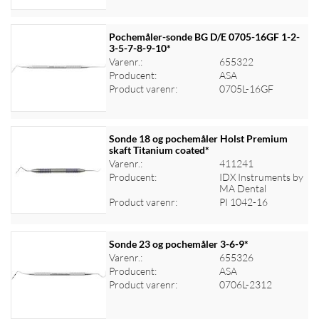
Pochemåler-sonde BG D/E 0705-16GF 1-2-
3-5-7-8-9-10*
Varenr.:
655322
Log ind for at se priser
Producent:
ASA
Product varenr:
0705L-16GF
Sonde 18 og pochemåler Holst Premium
skaft Titanium coated*
Varenr.:
411241
Log ind for at se priser
Producent:
IDX Instruments by
MA Dental
Product varenr:
PI 1042-16
Sonde 23 og pochemåler 3-6-9*
Varenr.:
655326
Producent:
ASA
Log ind for at se priser
Product varenr:
0706L-2312