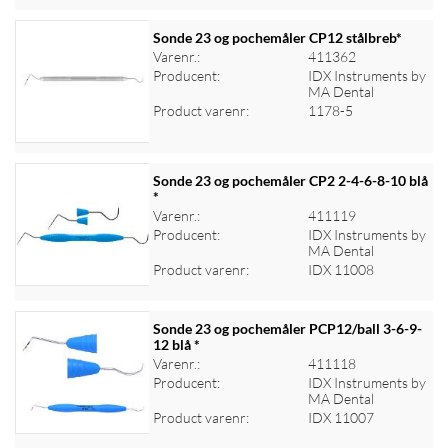
Sonde 23 og pochemåler CP12 stålbreb*
Varenr.:
411362
Producent:
IDX Instruments by
Log ind for at se priser
MA Dental
Product varenr:
1178-5
Sonde 23 og pochemåler CP2 2-4-6-8-10 blå
*
Varenr.:
411119
Log ind for at se priser
Producent:
IDX Instruments by
MA Dental
Product varenr:
IDX 11008
Sonde 23 og pochemåler PCP12/ball 3-6-9-
12 blå *
Varenr.:
411118
Log ind for at se priser
Producent:
IDX Instruments by
MA Dental
Product varenr:
IDX 11007