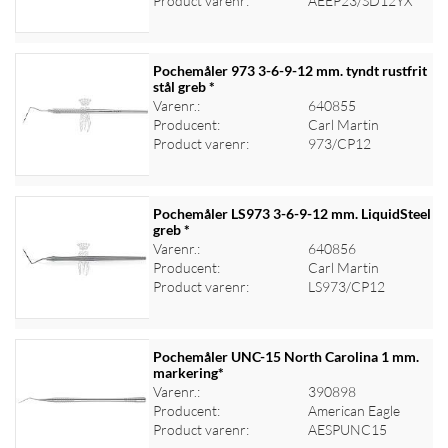
Product varenr:
AEEP23/SD12YX
Pochemåler 973 3-6-9-12 mm. tyndt rustfrit
stål greb *
Varenr.:
640855
Log ind for at se priser
Producent:
Carl Martin
Product varenr:
973/CP12
Pochemåler LS973 3-6-9-12 mm. LiquidSteel
greb *
Varenr.:
640856
Log ind for at se priser
Producent:
Carl Martin
Product varenr:
LS973/CP12
Pochemåler UNC-15 North Carolina 1 mm.
markering*
Varenr.:
390898
Log ind for at se priser
Producent:
American Eagle
Product varenr:
AESPUNC15