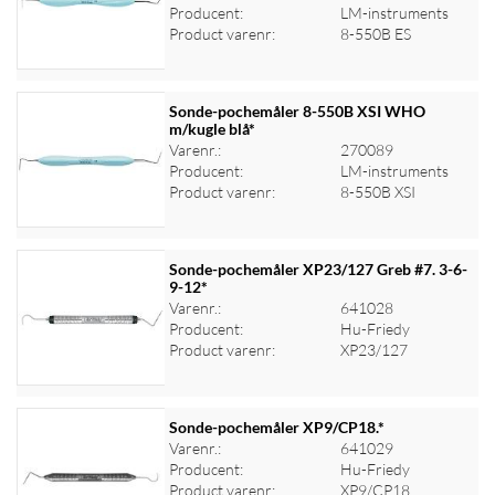
Log ind for at se priser
Producent:
LM-instruments
Product varenr:
8-550B ES
Sonde-pochemåler 8-550B XSI WHO
m/kugle blå*
Varenr.:
270089
Log ind for at se priser
Producent:
LM-instruments
Product varenr:
8-550B XSI
Sonde-pochemåler XP23/127 Greb #7. 3-6-
9-12*
Varenr.:
641028
Log ind for at se priser
Producent:
Hu-Friedy
Product varenr:
XP23/127
Sonde-pochemåler XP9/CP18.*
Varenr.:
641029
Producent:
Hu-Friedy
Log ind for at se priser
Product varenr:
XP9/CP18