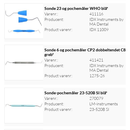
Sonde 23 og pochemåler WHO blå*
Varenr.:
411116
Producent:
IDX Instruments by
Log ind for at se priser
MA Dental
Product varenr:
IDX 11009
Sonde 6 og pochemåler CP2 dobbeltendet C8
greb*
Varenr.:
411421
Log ind for at se priser
Producent:
IDX Instruments by
MA Dental
Product varenr:
1275-26
Sonde-pochemåler 23-520B SI blå*
Varenr.:
270079
Producent:
LM-instruments
Log ind for at se priser
Product varenr:
23-520B SI