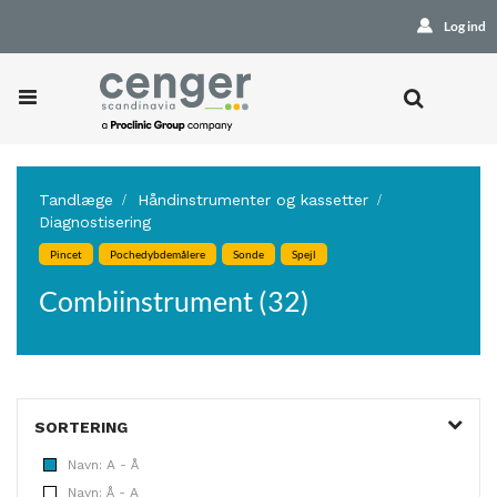
Log ind
Tandlæge
Håndinstrumenter og kassetter
Diagnostisering
Pincet
Pochedybdemålere
Sonde
Spejl
Combiinstrument (32)
SORTERING
Navn: A - Å
Navn: Å - A