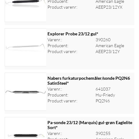
Producent:
American Eagle
Product varenr:
AEEP23/12YX
Explorer Probe 23/12 gul*
Varenr.:
390260
Producent:
American Eagle
Log ind for at se priser
Product varenr:
AEEP23/12Y
Nabers furkaturpochemåler/sonde PQ2N6
SatinSteel*
Varenr.:
641037
Log ind for at se priser
Producent:
Hu-Friedy
Product varenr:
PQ2N6
Pa-sonde 23/12 (Marquis) gul-grøn Eaglelite
Sort*
Varenr.:
390255
Log ind for at se priser