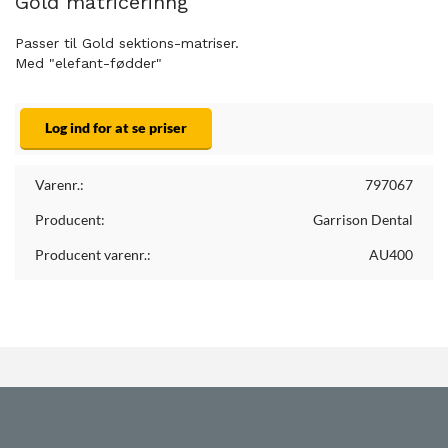
Gold matricerinng
Passer til Gold sektions-matriser.
Med "elefant-fødder"
Log ind for at se priser
Varenr.:
797067
Producent:
Garrison Dental
Producent varenr.:
AU400