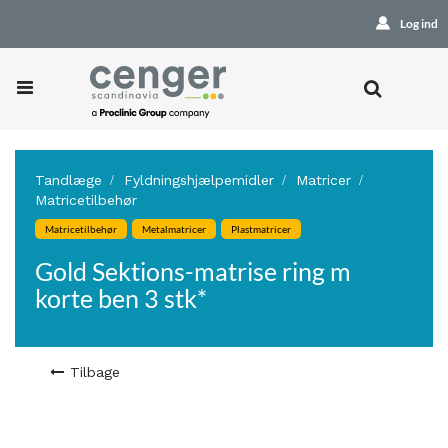
Log ind
Tandlæge
Fyldningshjælpemidler
Matricer
Matricetilbehør
Matricetilbehør
Metalmatricer
Plastmatricer
Gold Sektions-matrise ring m
korte ben 3 stk*
Tilbage