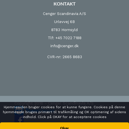
KONTAKT
Cenger Scandinavia A/S
Urlevvej 6B
8783 Hornsyld
Tlf: +45 7022 7188
info@cenger.dk
CVR-nr: 2665 8683
Copyright 2016 - Cenger Scandinavia A/S
Hjemmesiden bruger cookies for at kunne fungere. Cookies på denne
hjemmeside bruges primært til trafikmåling og OK optimering af sidens
indhold. Click på OKAY for at acceptere cookies
Okay