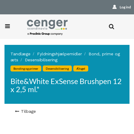
Log ind
Tandlæge
Fyldningshjælpemidler
Bond, prime og
æts
Desensibilisering
Bonding og primer
Desensibilisering
Ætsgel
Bite&White ExSense Brushpen 12
x 2,5 ml.*
Tilbage