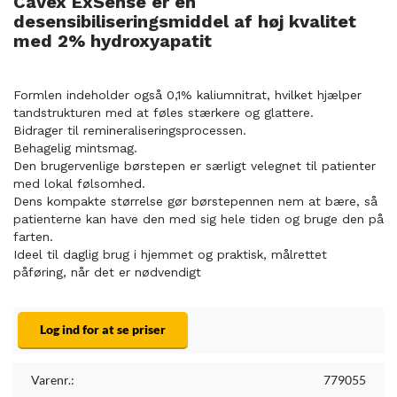
Cavex ExSense er en
desensibiliseringsmiddel af høj kvalitet
med 2% hydroxyapatit
Formlen indeholder også 0,1% kaliumnitrat, hvilket hjælper
tandstrukturen med at føles stærkere og glattere.
Bidrager til remineraliseringsprocessen.
Behagelig mintsmag.
Den brugervenlige børstepen er særligt velegnet til patienter
med lokal følsomhed.
Dens kompakte størrelse gør børstepennen nem at bære, så
patienterne kan have den med sig hele tiden og bruge den på
farten.
Ideel til daglig brug i hjemmet og praktisk, målrettet
påføring, når det er nødvendigt
Log ind for at se priser
Varenr.:
779055