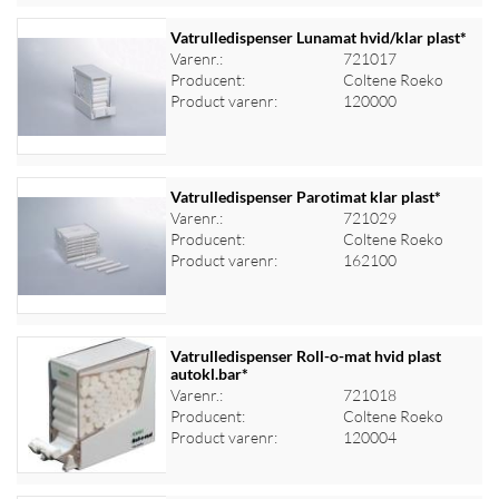
Vatrulledispenser Lunamat hvid/klar plast*
Varenr.:
721017
Producent:
Coltene Roeko
Log ind for at se priser
Product varenr:
120000
Vatrulledispenser Parotimat klar plast*
Varenr.:
721029
Producent:
Coltene Roeko
Log ind for at se priser
Product varenr:
162100
Vatrulledispenser Roll-o-mat hvid plast
autokl.bar*
Varenr.:
721018
Log ind for at se priser
Producent:
Coltene Roeko
Product varenr:
120004