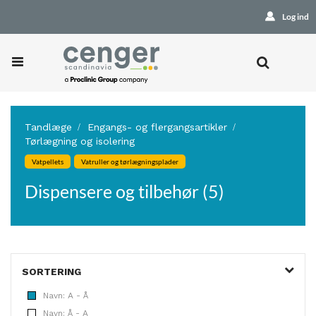
Log ind
Tandlæge
Engangs- og flergangsartikler
Tørlægning og isolering
Vatpellets
Vatruller og tørlægningsplader
Dispensere og tilbehør (5)
SORTERING
Navn: A - Å
Navn: Å - A