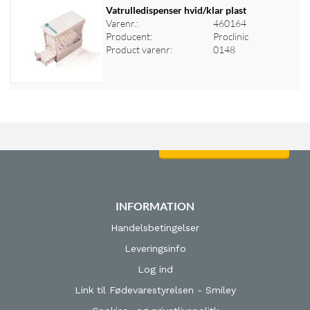
Vatrulledispenser hvid/klar plast
Varenr.:
460164
Producent:
Proclinic
Log ind for at se priser
Product varenr:
0148
Log ind for at se priser
INFORMATION
Handelsbetingelser
Leveringsinfo
Log ind
Link til Fødevarestyrelsen - Smiley