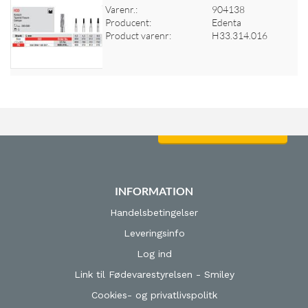
Varenr.:
904138
Producent:
Edenta
Log ind for at se priser
Product varenr:
H33.314.016
Log ind for at se priser
INFORMATION
Handelsbetingelser
Leveringsinfo
Log ind
Link til Fødevarestyrelsen - Smiley
Cookies- og privatlivspolitk