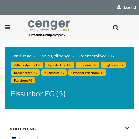
Log ind
Tandlæge
Bor og tilbehør
Hårdmetalbor FG
Adhæsivfjerner FG
Cylinderform FG
Finerbor FG
Kegleform FG
Kronefjerner FG
Kugleform FG
Omvendt kegleform FG
Pæreform FG
Fissurbor FG (5)
SORTERING