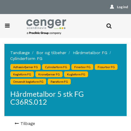
Log ind
Tandlæge
Bor og tilbehør
Hårdmetalbor FG
Cylinderform FG
Adhæsivfjerner FG
Cylinderform FG
Finerbor FG
Fissurbor FG
Kegleform FG
Kronefjerner FG
Kugleform FG
Omvendt kegleform FG
Pæreform FG
Hårdmetalbor 5 stk FG
C36RS.012
Tilbage