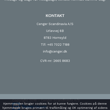
KONTAKT
Cenger Scandinavia A/S
Urlevvej 6B
8783 Hornsyld
Tlf: +45 7022 7188
info@cenger.dk
CVR-nr: 2665 8683
Copyright 2016 - Cenger Scandinavia A/S
Hjemmesiden bruger cookies for at kunne fungere. Cookies på denne
hjemmeside bruges primært til trafikmåling og OK optimering af sidens