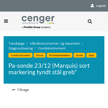
Log ind
Tandlæge
Håndinstrumenter og kassetter
Diagnostisering
Combiinstrument
Combiinstrument
Pincet
Pochedybdemålere
Sonde
Spejl
Pa-sonde 23/12 (Marquis) sort
markering tyndt stål greb*
Tilbage