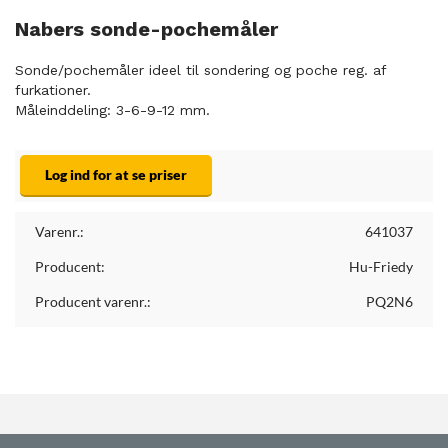
Nabers sonde-pochemåler
Sonde/pochemåler ideel til sondering og poche reg. af
furkationer.
Måleinddeling: 3-6-9-12 mm.
Log ind for at se priser
Varenr.:
641037
Producent:
Hu-Friedy
Producent varenr.:
PQ2N6