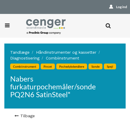
Log ind
Tandlæge
Håndinstrumenter og kassetter
Diagnostisering
Combiinstrument
Combiinstrument
Pincet
Pochedybdemålere
Sonde
Spejl
Nabers
furkaturpochemåler/sonde
PQ2N6 SatinSteel*
Tilbage