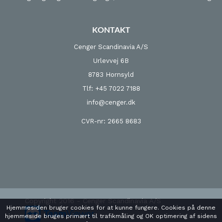
KONTAKT
Cenger Scandinavia A/S
Urlevvej 6B
8783 Hornsyld
Tlf: +45 7022 7188
info@cenger.dk
CVR-nr: 2665 8683
Copyright 2016 - Cenger Scandinavia A/S
Hjemmesiden bruger cookies for at kunne fungere. Cookies på denne
hjemmeside bruges primært til trafikmåling og OK optimering af sidens