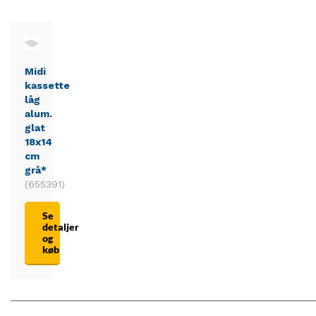
Midi
kassette
låg
alum.
glat
18x14
cm
grå*
(655391)
Se
detaljer
og
køb