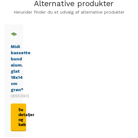
Alternative produkter
Herunder finder du et udvalg af alternative produkter
Midi
kassette
bund
alum.
glat
18x14
cm
grøn*
(655393)
Se
detaljer
og
køb