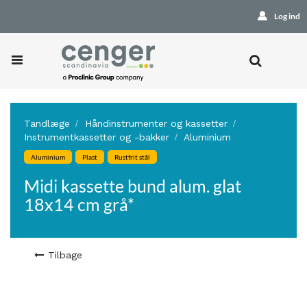
Log ind
Tandlæge
Håndinstrumenter og kassetter
Instrumentkassetter og -bakker
Aluminium
Aluminium
Plast
Rustfrit stål
Midi kassette bund alum. glat
18x14 cm grå*
Tilbage