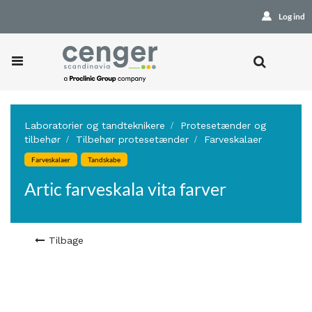
Log ind
Laboratorier og tandteknikere
Protesetænder og
tilbehør
Tilbehør protesetænder
Farveskalaer
Farveskalaer
Tandskabe
Artic farveskala vita farver
Tilbage