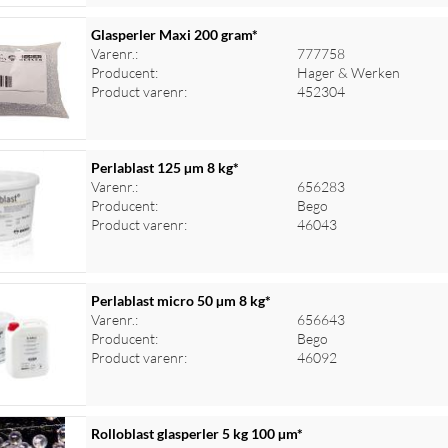
Glasperler Maxi 200 gram*
Varenr.:
777758
Producent:
Hager & Werken
Product varenr:
452304
Perlablast 125 µm 8 kg*
Varenr.:
656283
Producent:
Bego
Product varenr:
46043
Perlablast micro 50 µm 8 kg*
Varenr.:
656643
Producent:
Bego
Product varenr:
46092
Rolloblast glasperler 5 kg 100 µm*