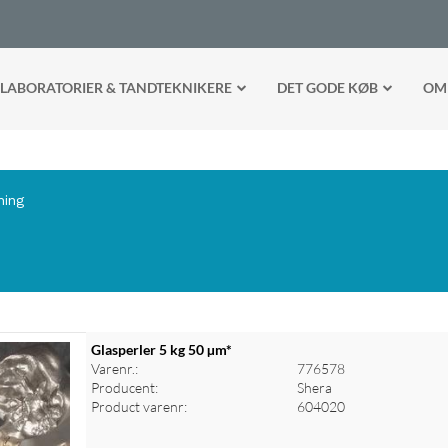
LABORATORIER & TANDTEKNIKERE
DET GODE KØB
OM
ning
Glasperler 5 kg 50 µm*
Varenr.:
776578
Producent:
Shera
Product varenr:
604020