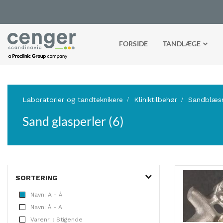
FORSIDE
TANDLÆGE
Laboratorier og tandteknikere
Kliniktilbehør
Sandblæs
Sand glasperler (6)
SORTERING
Navn: A - Å
Navn: Å - A
Varenr. : Stigende