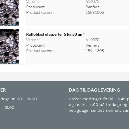
Varenr.:
614072
Producent:
Renfert
Product varenr:
15891005
Rolloblast glasperler 5 kg 50 µm*
Varenr.:
614070
Producent:
Renfert
Product varenr:
15941305
DER
DAG TIL DAG LEVERING
dag: 08.00 - 16.30
Ordrer modtaget før kl. 15.45 
og før kl. 14.00 på fredage og
 - 15.00
helligdage, sendes normalt s