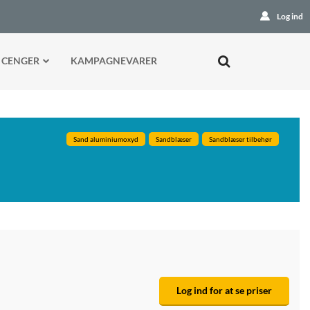
Log ind
 CENGER
KAMPAGNEVARER
Sand aluminiumoxyd
Sandblæser
Sandblæser tilbehør
Log ind for at se priser