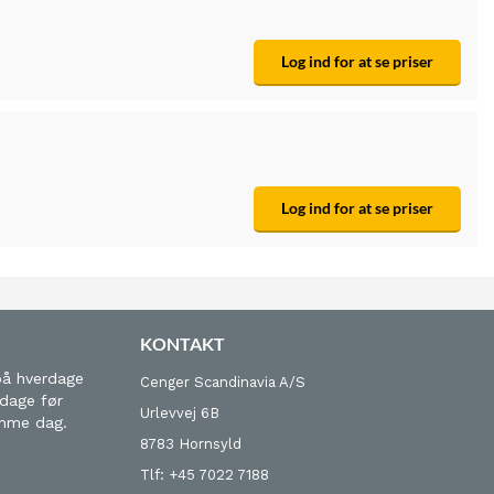
Log ind for at se priser
Log ind for at se priser
KONTAKT
på hverdage
Cenger Scandinavia A/S
 dage før
Urlevvej 6B
amme dag.
8783 Hornsyld
Tlf: +45 7022 7188