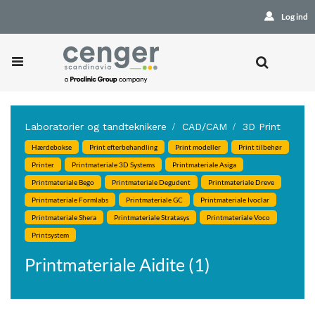
Log ind
Laboratorier og tandteknikere
CAD/CAM
3D Print
Hærdebokse
Print efterbehandling
Print modeller
Print tilbehør
Printer
Printmateriale 3D Systems
Printmateriale Asiga
Printmateriale Bego
Printmateriale Degudent
Printmateriale Dreve
Printmateriale Formlabs
Printmateriale GC
Printmateriale Ivoclar
Printmateriale Shera
Printmateriale Stratasys
Printmateriale Voco
Printsystem
Printmateriale Aidite (1)