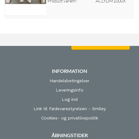
Product varenr:
ACLYDM1000X
Log ind for at se priser
INFORMATION
Handelsbetingelser
Leveringsinfo
Log ind
Link til Fødevarestyrelsen - Smiley
Cookies- og privatlivspolitk
ÅBNINGSTIDER