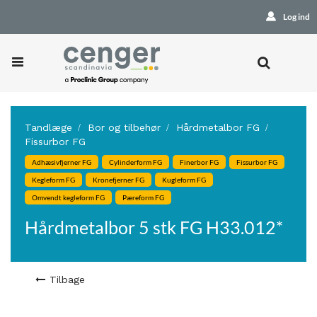
Log ind
Tandlæge
Bor og tilbehør
Hårdmetalbor FG
Fissurbor FG
Adhæsivfjerner FG
Cylinderform FG
Finerbor FG
Fissurbor FG
Kegleform FG
Kronefjerner FG
Kugleform FG
Omvendt kegleform FG
Pæreform FG
Hårdmetalbor 5 stk FG H33.012*
Tilbage