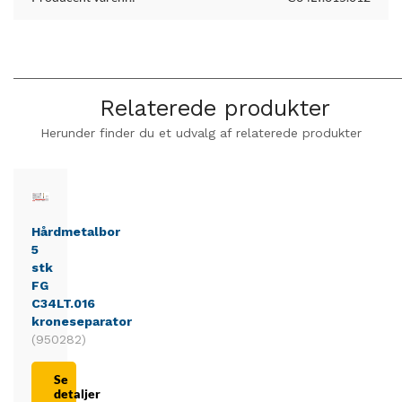
Relaterede produkter
Herunder finder du et udvalg af relaterede produkter
Hårdmetalbor
5
stk
FG
C34LT.016
kroneseparator
(950282)
Se
detaljer