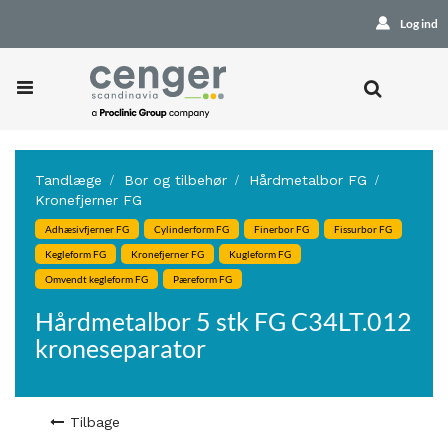
Log ind
Tandlæge
Bor og tilbehør
Hårdmetalbor FG
Kronefjerner FG
Adhæsivfjerner FG
Cylinderform FG
Finerbor FG
Fissurbor FG
Kegleform FG
Kronefjerner FG
Kugleform FG
Omvendt kegleform FG
Pæreform FG
Hårdmetalbor 5 stk FG C34LT.012
kroneseparator
Tilbage