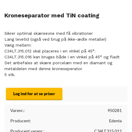
Kroneseparator med TiN coating
Sikrer optimal skæreevne med få vibrationer
Lang levetid (også ved brug på ikke-ædle metaller)
Vælg mellem:
C34LT.315.012 skal placeres i en vinkel på 45°.
C34LT.315.016 kan bruges både i en vinkel på 45° og fladt
Det anbefales at skære porcelæn med en diamant og
metaldelen med denne kroneseperator
5 stk.
Log ind for at se priser
Varenr.:
950281
Producent:
Edenta
Producent varenr.:
C34LT.315.012