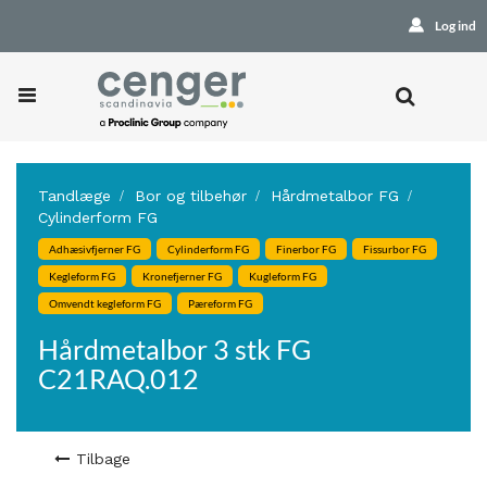
Log ind
Tandlæge
Bor og tilbehør
Hårdmetalbor FG
Cylinderform FG
Adhæsivfjerner FG
Cylinderform FG
Finerbor FG
Fissurbor FG
Kegleform FG
Kronefjerner FG
Kugleform FG
Omvendt kegleform FG
Pæreform FG
Hårdmetalbor 3 stk FG
C21RAQ.012
Tilbage