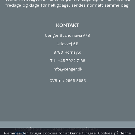
fredage og dage før helligdage, sendes normalt samme dag.
KONTAKT
Cenger Scandinavia A/S
Urlevvej 6B
8783 Hornsyld
Tlf: +45 7022 7188
info@cenger.dk
CVR-nr: 2665 8683
Copyright 2016 - Cenger Scandinavia A/S
Hjemmesiden bruger cookies for at kunne fungere. Cookies på denne