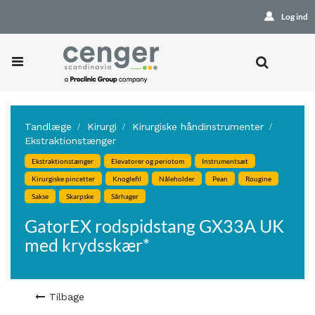
Log ind
Tandlæge
Kirurgi
Kirurgiske håndinstrumenter
Ekstraktionstænger
Ekstraktionstænger
Elevatorer og periotom
Instrumentsæt
Kirurgiske pincetter
Knoglefil
Nåleholder
Pean
Rougine
Sakse
Skarpske
Sårhager
GatorEX rodspidstang GX33A UK
med krydsskær*
Tilbage