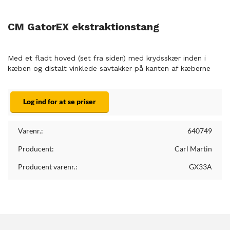
CM GatorEX ekstraktionstang
Med et fladt hoved (set fra siden) med krydsskær inden i
kæben og distalt vinklede savtakker på kanten af kæberne
Log ind for at se priser
Varenr.:
640749
Producent:
Carl Martin
Producent varenr.:
GX33A