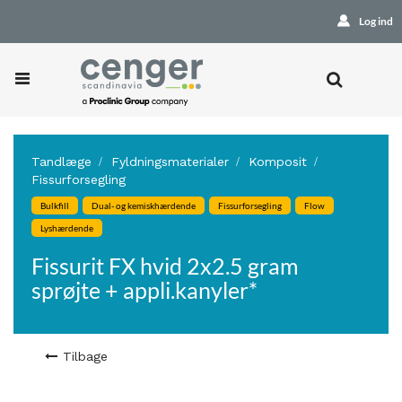
Log ind
Tandlæge
Fyldningsmaterialer
Komposit
Fissurforsegling
Bulkfill
Dual- og kemiskhærdende
Fissurforsegling
Flow
Lyshærdende
Fissurit FX hvid 2x2.5 gram
sprøjte + appli.kanyler*
Tilbage