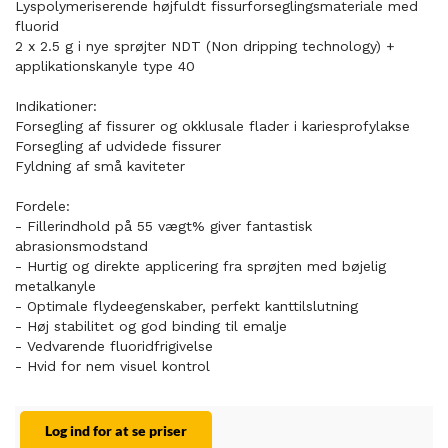
Lyspolymeriserende højfuldt fissurforseglingsmateriale med
fluorid
2 x 2.5 g i nye sprøjter NDT (Non dripping technology) +
applikationskanyle type 40
Indikationer:
Forsegling af fissurer og okklusale flader i kariesprofylakse
Forsegling af udvidede fissurer
Fyldning af små kaviteter
Fordele:
- Fillerindhold på 55 vægt% giver fantastisk
abrasionsmodstand
- Hurtig og direkte applicering fra sprøjten med bøjelig
metalkanyle
- Optimale flydeegenskaber, perfekt kanttilslutning
- Høj stabilitet og god binding til emalje
- Vedvarende fluoridfrigivelse
- Hvid for nem visuel kontrol
Log ind for at se priser