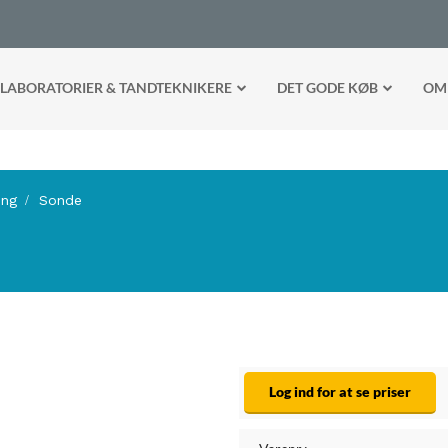
LABORATORIER & TANDTEKNIKERE
DET GODE KØB
OM
ing
Sonde
Log ind for at se priser