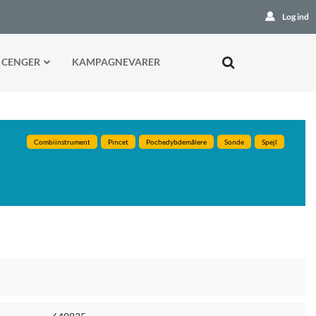
Log ind
 CENGER
KAMPAGNEVARER
Combiinstrument
Pincet
Pochedybdemålere
Sonde
Spejl