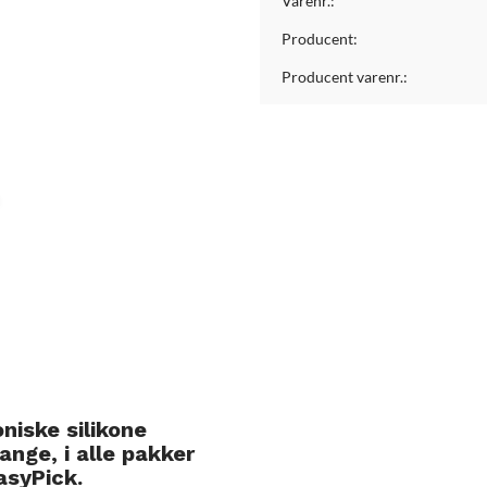
Varenr.:
Producent:
Producent varenr.:
niske silikone
nge, i alle pakker
asyPick.