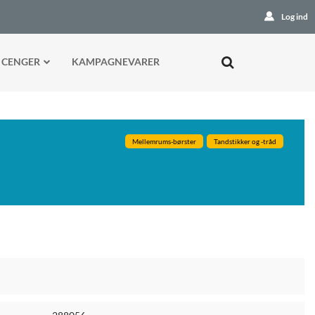
Log ind
 CENGER
KAMPAGNEVARER
Mellemrums-børster
Tandstikker og -tråd