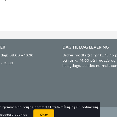
DER
DAG TIL DAG LEVERING
dag: 08.00 - 16.30
Ordrer modtaget før kl. 15.45 
og før kl. 14.00 på fredage og
 - 15.00
helligdage, sendes normalt s
 hjemmeside bruges primært til trafikmåling og OK optimering
Okay
 acceptere cookies