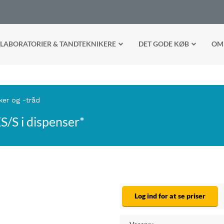
LABORATORIER & TANDTEKNIKERE
DET GODE KØB
OM
ker og -tråd
S/S i dispenser*
Log ind for at se priser