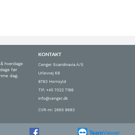
KONTAKT
på hverdage
Cenger Scandinavia A/S
 dage før
Urlevvej 6B
amme dag.
8783 Hornsyld
Tlf: +45 7022 7188
info@cenger.dk
CVR-nr: 2665 8683