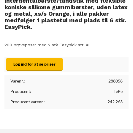
Interdentalbørste/tandstik med fleksible
koniske silikone gummibørster, uden latex
og metal, xs/s Orange, i alle pakker
medfølger 1 plastetui med plads til 6 stk.
EasyPick.
200 prøveposer med 2 stk Easypick str. XL
Log ind for at se priser
Varenr.:
288058
Producent:
TePe
Producent varenr.:
242.263