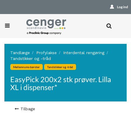
Log ind
Tandlæge
Profylakse
Interdental rengøring
Tandstikker og -tråd
Mellemrums-børster
Tandstikker og -tråd
EasyPick 200x2 stk prøver. Lilla
XL i dispenser*
Tilbage