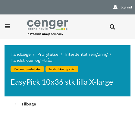
Log ind
Tandlæge
Profylakse
Interdental rengøring
Tandstikker og -tråd
Mellemrums-børster
Tandstikker og -tråd
EasyPick 10x36 stk lilla X-large
Tilbage