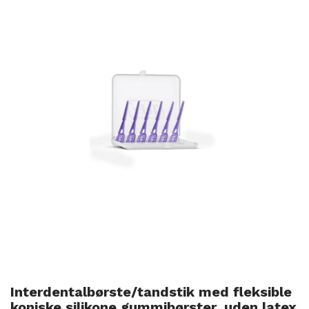
Interdentalbørste/tandstik med fleksible
koniske silikone gummibørster, uden latex