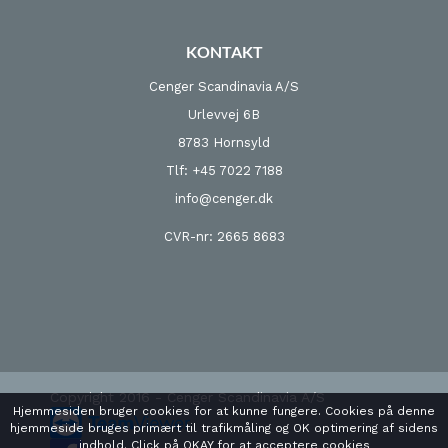
KONTAKT
Cenger Scandinavia A/S
Urlevvej 6B
8783 Hornsyld
Tlf: +45 7022 7188
info@cenger.dk
CVR-nr: 2665 8683
Copyright 2016 - Cenger Scandinavia A/S
Hjemmesiden bruger cookies for at kunne fungere. Cookies på denne
hjemmeside bruges primært til trafikmåling og OK optimering af sidens
indhold. Click på OKAY for at acceptere cookies