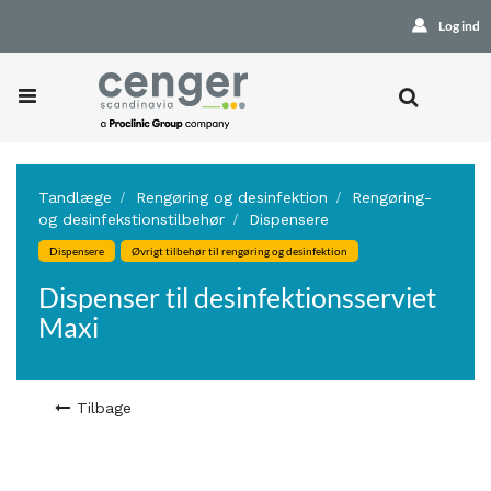
Log ind
Tandlæge
Rengøring og desinfektion
Rengøring-
og desinfekstionstilbehør
Dispensere
Dispensere
Øvrigt tilbehør til rengøring og desinfektion
Dispenser til desinfektionsserviet
Maxi
Tilbage