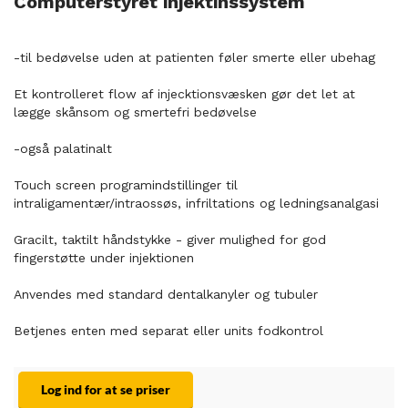
Computerstyret injektinssystem
-til bedøvelse uden at patienten føler smerte eller ubehag
Et kontrolleret flow af injecktionsvæsken gør det let at
lægge skånsom og smertefri bedøvelse
-også palatinalt
Touch screen programindstillinger til
intraligamentær/intraossøs, infriltations og ledningsanalgasi
Gracilt, taktilt håndstykke - giver mulighed for god
fingerstøtte under injektionen
Anvendes med standard dentalkanyler og tubuler
Betjenes enten med separat eller units fodkontrol
Log ind for at se priser