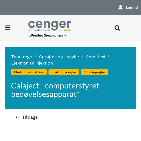
Log ind
Tandlæge
Sprøjter og kanyler
Anæstesi
Elektronisk injektion
Elektronisk injektion
Injektionskanyler
Tubulesprøjter
Calaject - computerstyret
bedøvelsesapparat*
Tilbage