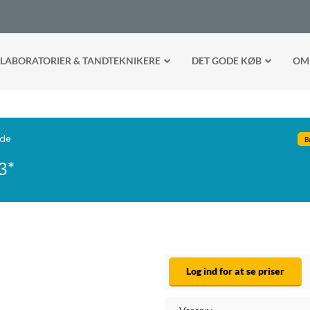
LABORATORIER & TANDTEKNIKERE
DET GODE KØB
OM
de
Bu
3*
Log ind for at se priser