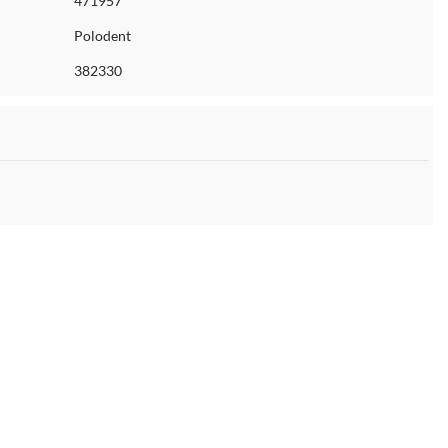
471957
Polodent
382330