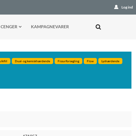
Log ind
 CENGER
KAMPAGNEVARER
lkfill
Dual- og kemiskhærdende
Fissurforsegling
Flow
Lyshærdende