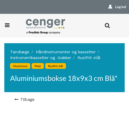
Log ind
Tandlæge
Håndinstrumenter og kassetter
Instrumentkassetter og -bakker
Rustfrit stål
Aluminium
Plast
Rustfrit stål
Aluminiumsbokse 18x9x3 cm Blå*
Tilbage