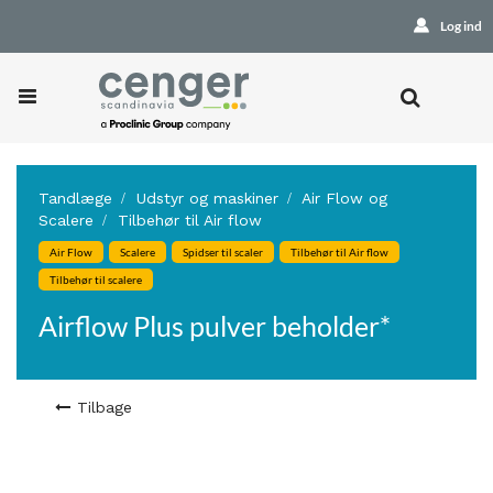
Log ind
Tandlæge
Udstyr og maskiner
Air Flow og
Scalere
Tilbehør til Air flow
Air Flow
Scalere
Spidser til scaler
Tilbehør til Air flow
Tilbehør til scalere
Airflow Plus pulver beholder*
Tilbage