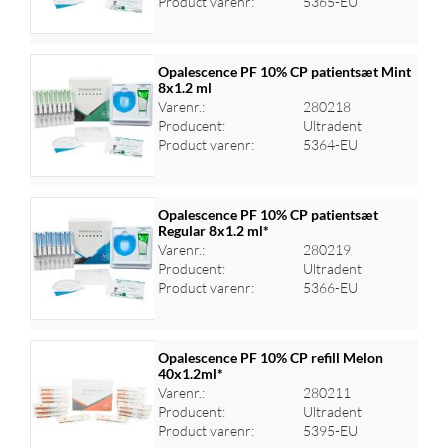
Product varenr:
5365-EU
Opalescence PF 10% CP patientsæt Mint
8x1.2 ml
Varenr.:
280218
Log ind for at se priser
Producent:
Ultradent
Product varenr:
5364-EU
Opalescence PF 10% CP patientsæt
Regular 8x1.2 ml*
Varenr.:
280219
Log ind for at se priser
Producent:
Ultradent
Product varenr:
5366-EU
Opalescence PF 10% CP refill Melon
40x1.2ml*
Varenr.:
280211
Log ind for at se priser
Producent:
Ultradent
Product varenr:
5395-EU