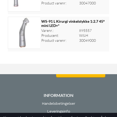
Product varenr:
30047000
WS-91 L Kirurgi vinkelstykke 1:2.7 45°
mini LED+*
Varenr.:
895557
Log ind for at se priser
Producent:
W&H
Product varenr:
30049000
Log ind for at se priser
INFORMATION
Handelsbetingelser
Leveringsinfo