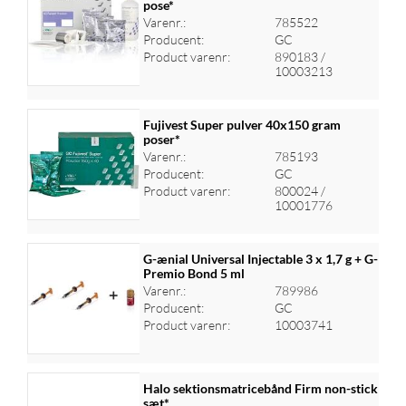
pose*
Varenr.:
785522
Log ind for at se priser
Producent:
GC
Product varenr:
890183 /
10003213
Fujivest Super pulver 40x150 gram
poser*
Varenr.:
785193
Log ind for at se priser
Producent:
GC
Product varenr:
800024 /
10001776
G-ænial Universal Injectable 3 x 1,7 g + G-
Premio Bond 5 ml
Varenr.:
789986
Log ind for at se priser
Producent:
GC
Product varenr:
10003741
Halo sektionsmatricebånd Firm non-stick
sæt*