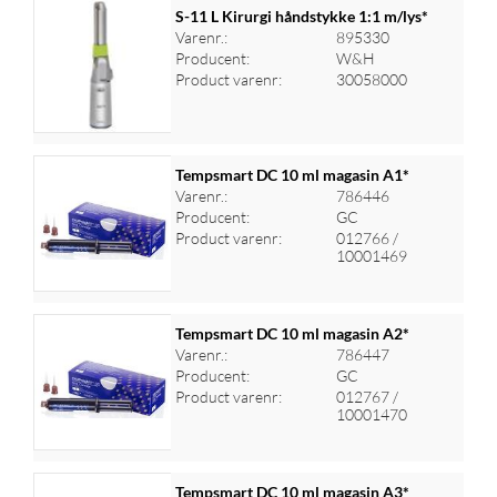
S-11 L Kirurgi håndstykke 1:1 m/lys*
Varenr.:
895330
Producent:
W&H
Log ind for at se priser
Product varenr:
30058000
Tempsmart DC 10 ml magasin A1*
Varenr.:
786446
Producent:
GC
Log ind for at se priser
Product varenr:
012766 /
10001469
Tempsmart DC 10 ml magasin A2*
Varenr.:
786447
Producent:
GC
Log ind for at se priser
Product varenr:
012767 /
10001470
Tempsmart DC 10 ml magasin A3*