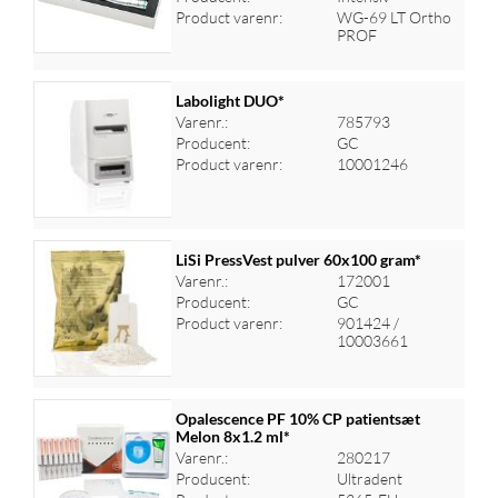
Product varenr:
WG-69 LT Ortho
PROF
Labolight DUO*
Varenr.:
785793
Producent:
GC
Log ind for at se priser
Product varenr:
10001246
LiSi PressVest pulver 60x100 gram*
Varenr.:
172001
Producent:
GC
Log ind for at se priser
Product varenr:
901424 /
10003661
Opalescence PF 10% CP patientsæt
Melon 8x1.2 ml*
Varenr.:
280217
Log ind for at se priser
Producent:
Ultradent