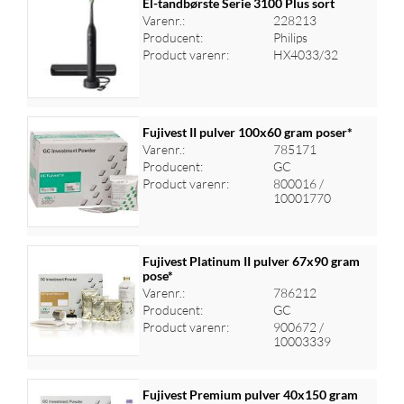
El-tandbørste Serie 3100 Plus sort
Varenr.:
228213
Producent:
Philips
Log ind for at se priser
Product varenr:
HX4033/32
Fujivest II pulver 100x60 gram poser*
Varenr.:
785171
Producent:
GC
Log ind for at se priser
Product varenr:
800016 /
10001770
Fujivest Platinum II pulver 67x90 gram
pose*
Varenr.:
786212
Log ind for at se priser
Producent:
GC
Product varenr:
900672 /
10003339
Fujivest Premium pulver 40x150 gram