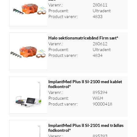
Varenr.:
280611
Log ind for at se priser
Producent:
Ultradent
Product varenr:
4833
Halo sektionsmatricebånd Firm sæt*
Varenr.:
280612
Producent:
Ultradent
Log ind for at se priser
Product varenr:
4834
ImplantMed Plus II SI-2100 med kablet
fodkontrol*
Varenr.:
895394
Log ind for at se priser
Producent:
W&H
Product varenr:
90000418
ImplantMed Plus II SI-2101 med trådløs
fodkontrol*
Varenr.:
895393