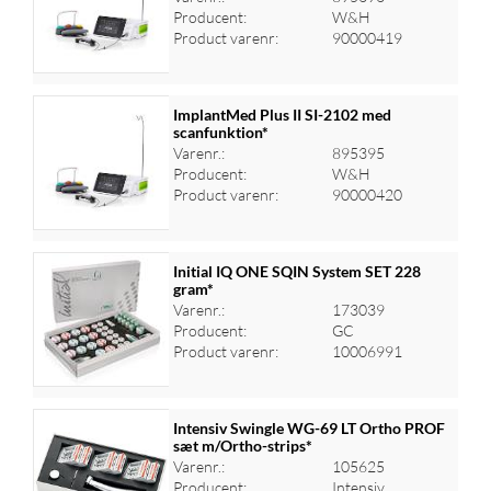
Log ind for at se priser
Producent:
W&H
Product varenr:
90000419
ImplantMed Plus II SI-2102 med
scanfunktion*
Varenr.:
895395
Log ind for at se priser
Producent:
W&H
Product varenr:
90000420
Initial IQ ONE SQIN System SET 228
gram*
Varenr.:
173039
Log ind for at se priser
Producent:
GC
Product varenr:
10006991
Intensiv Swingle WG-69 LT Ortho PROF
sæt m/Ortho-strips*
Varenr.:
105625
Log ind for at se priser
Producent:
Intensiv