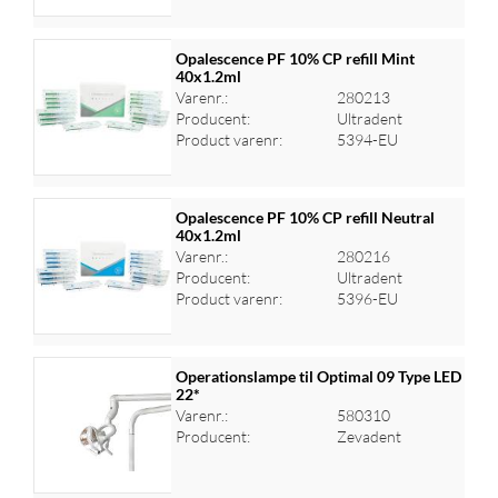
Opalescence PF 10% CP refill Mint
40x1.2ml
Varenr.:
280213
Log ind for at se priser
Producent:
Ultradent
Product varenr:
5394-EU
Opalescence PF 10% CP refill Neutral
40x1.2ml
Varenr.:
280216
Log ind for at se priser
Producent:
Ultradent
Product varenr:
5396-EU
Operationslampe til Optimal 09 Type LED
22*
Varenr.:
580310
Log ind for at se priser
Producent:
Zevadent