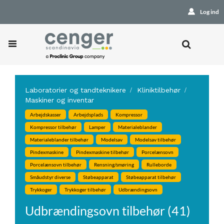
Log ind
Laboratorier og tandteknikere
Kliniktilbehør
Maskiner og inventar
Arbejdskasser
Arbejdsplads
Kompressor
Kompressor tilbehør
Lamper
Materialeblander
Materialeblander tilbehør
Modelsav
Modelsav tilbehør
Pindexmaskine
Pindexmaskine tilbehør
Porcelænsovn
Porcelænsovn tilbehør
Rensning/smøring
Rulleborde
Småudstyr diverse
Støbeapparat
Støbeapparat tilbehør
Trykkoger
Trykkoger tilbehør
Udbrændingsovn
Udbrændingsovn tilbehør (41)