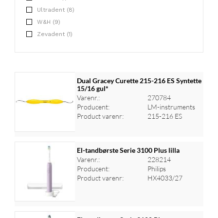
Ultradent (8)
W&H (9)
Zevadent (1)
Dual Gracey Curette 215-216 ES Syntette
15/16 gul*
Varenr.:
270784
Producent:
LM-instruments
Product varenr:
215-216 ES
El-tandbørste Serie 3100 Plus lilla
Varenr.:
228214
Producent:
Philips
Log ind for at se priser
Product varenr:
HX4033/27