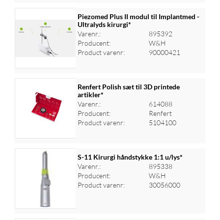
Piezomed Plus II modul til Implantmed -
Ultralyds kirurgi*
Varenr.:
895392
Log ind for at se priser
Producent:
W&H
Product varenr:
90000421
Renfert Polish sæt til 3D printede
artikler*
Varenr.:
614088
Log ind for at se priser
Producent:
Renfert
Product varenr:
5104100
S-11 Kirurgi håndstykke 1:1 u/lys*
Varenr.:
895338
Producent:
W&H
Log ind for at se priser
Product varenr:
30056000