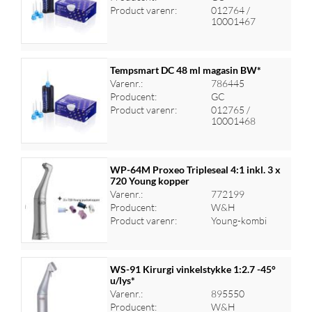
Log ind for at se priser
Product varenr:
012764 /
10001467
Tempsmart DC 48 ml magasin BW*
Varenr.:
786445
Producent:
GC
Log ind for at se priser
Product varenr:
012765 /
10001468
WP-64M Proxeo Tripleseal 4:1 inkl. 3 x
720 Young kopper
Varenr.:
772199
Log ind for at se priser
Producent:
W&H
Product varenr:
Young-kombi
WS-91 Kirurgi vinkelstykke 1:2.7 -45°
u/lys*
Varenr.:
895550
Log ind for at se priser
Producent:
W&H