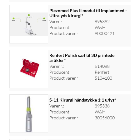
Piezomed Plus II modul til Implantmed -
Ultralyds kirurgi*
Varenr.:
895392
Log ind for at se priser
Producent:
W&H
Product varenr:
90000421
Renfert Polish sæt til 3D printede
artikler*
Varenr.:
614088
Log ind for at se priser
Producent:
Renfert
Product varenr:
5104100
S-11 Kirurgi håndstykke 1:1 u/lys*
Varenr.:
895338
Producent:
W&H
Log ind for at se priser
Product varenr:
30056000