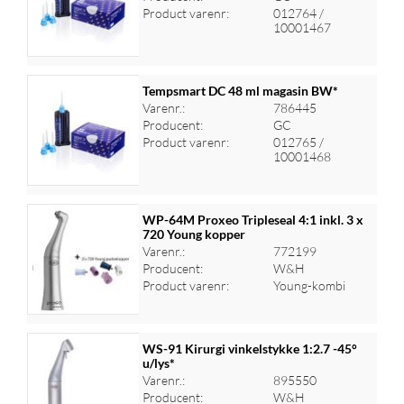
Log ind for at se priser
Product varenr:
012764 /
10001467
Tempsmart DC 48 ml magasin BW*
Varenr.:
786445
Producent:
GC
Log ind for at se priser
Product varenr:
012765 /
10001468
WP-64M Proxeo Tripleseal 4:1 inkl. 3 x
720 Young kopper
Varenr.:
772199
Log ind for at se priser
Producent:
W&H
Product varenr:
Young-kombi
WS-91 Kirurgi vinkelstykke 1:2.7 -45°
u/lys*
Varenr.:
895550
Log ind for at se priser
Producent:
W&H