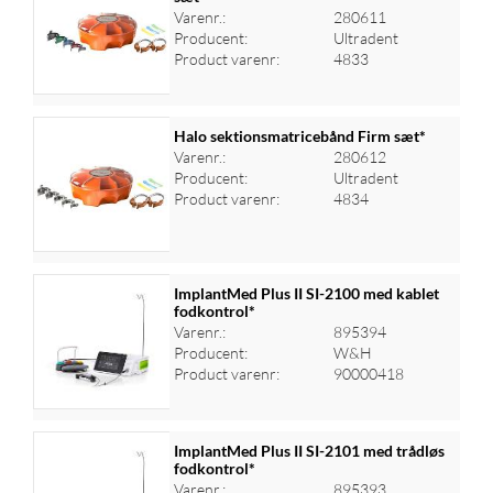
Varenr.:
280611
Log ind for at se priser
Producent:
Ultradent
Product varenr:
4833
Halo sektionsmatricebånd Firm sæt*
Varenr.:
280612
Producent:
Ultradent
Log ind for at se priser
Product varenr:
4834
ImplantMed Plus II SI-2100 med kablet
fodkontrol*
Varenr.:
895394
Log ind for at se priser
Producent:
W&H
Product varenr:
90000418
ImplantMed Plus II SI-2101 med trådløs
fodkontrol*
Varenr.:
895393