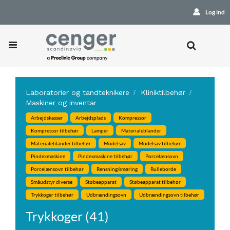
Log ind
Laboratorier og tandteknikere
Kliniktilbehør
Maskiner og inventar
Arbejdskasser
Arbejdsplads
Kompressor
Kompressor tilbehør
Lamper
Materialeblander
Materialeblander tilbehør
Modelsav
Modelsav tilbehør
Pindexmaskine
Pindexmaskine tilbehør
Porcelænsovn
Porcelænsovn tilbehør
Rensning/smøring
Rulleborde
Småudstyr diverse
Støbeapparat
Støbeapparat tilbehør
Trykkoger tilbehør
Udbrændingsovn
Udbrændingsovn tilbehør
Trykkoger (41)