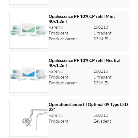
Opalescence PF 10% CP refill Mint
40x1.2ml
Varenr.:
280213
Log ind for at se priser
Producent:
Ultradent
Product varenr:
5394-EU
Opalescence PF 10% CP refill Neutral
40x1.2ml
Varenr.:
280216
Log ind for at se priser
Producent:
Ultradent
Product varenr:
5396-EU
Operationslampe til Optimal 09 Type LED
22*
Varenr.:
580310
Log ind for at se priser
Producent:
Zevadent