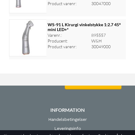
Product varenr:
30047000
WS-91 L Kirurgi vinkelstykke 1:2.7 45°
mini LED+*
Varenr.:
895557
Log ind for at se priser
Producent:
W&H
Product varenr:
30049000
Log ind for at se priser
INFORMATION
Handelsbetingelser
Leveringsinfo