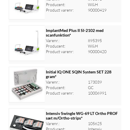
Log ind for at se priser
Producent:
W&H
Product varenr:
90000419
ImplantMed Plus II SI-2102 med
scanfunktion*
Varenr.:
895395
Log ind for at se priser
Producent:
W&H
Product varenr:
90000420
Initial IQ ONE SQIN System SET 228
gram*
Varenr.:
173039
Log ind for at se priser
Producent:
GC
Product varenr:
10006991
Intensiv Swingle WG-69 LT Ortho PROF
sæt m/Ortho-strips*
Varenr.:
105625
Log ind for at se priser
Producent:
Intensiv