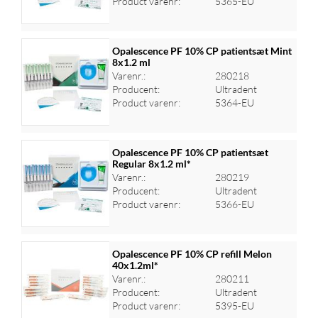
Product varenr:
5365-EU
Opalescence PF 10% CP patientsæt Mint
8x1.2 ml
Varenr.:
280218
Log ind for at se priser
Producent:
Ultradent
Product varenr:
5364-EU
Opalescence PF 10% CP patientsæt
Regular 8x1.2 ml*
Varenr.:
280219
Log ind for at se priser
Producent:
Ultradent
Product varenr:
5366-EU
Opalescence PF 10% CP refill Melon
40x1.2ml*
Varenr.:
280211
Log ind for at se priser
Producent:
Ultradent
Product varenr:
5395-EU