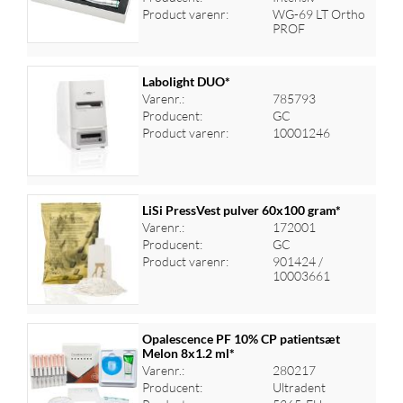
Product varenr:
WG-69 LT Ortho
PROF
Labolight DUO*
Varenr.:
785793
Producent:
GC
Log ind for at se priser
Product varenr:
10001246
LiSi PressVest pulver 60x100 gram*
Varenr.:
172001
Producent:
GC
Log ind for at se priser
Product varenr:
901424 /
10003661
Opalescence PF 10% CP patientsæt
Melon 8x1.2 ml*
Varenr.:
280217
Log ind for at se priser
Producent:
Ultradent