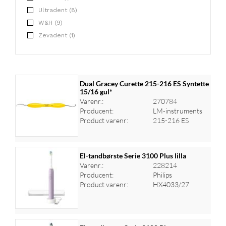
Ultradent (8)
W&H (9)
Zevadent (1)
Dual Gracey Curette 215-216 ES Syntette
15/16 gul*
Varenr.:
270784
Producent:
LM-instruments
Product varenr:
215-216 ES
El-tandbørste Serie 3100 Plus lilla
Varenr.:
228214
Producent:
Philips
Log ind for at se priser
Product varenr:
HX4033/27