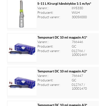
S-11 L Kirurgi håndstykke 1:1 m/lys*
Varenr.:
895330
Producent:
W&H
Log ind for at se priser
Product varenr:
30058000
Tempsmart DC 10 ml magasin A1*
Varenr.:
786446
Producent:
GC
Log ind for at se priser
Product varenr:
012766 /
10001469
Tempsmart DC 10 ml magasin A2*
Varenr.:
786447
Producent:
GC
Log ind for at se priser
Product varenr:
012767 /
10001470
Tempsmart DC 10 ml magasin A3*