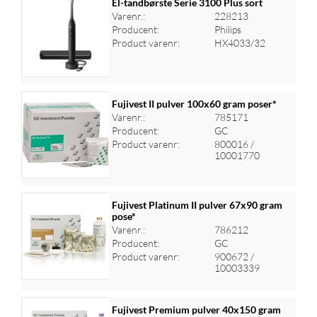
El-tandbørste Serie 3100 Plus sort
Varenr.:
228213
Producent:
Philips
Log ind for at se priser
Product varenr:
HX4033/32
Fujivest II pulver 100x60 gram poser*
Varenr.:
785171
Producent:
GC
Log ind for at se priser
Product varenr:
800016 /
10001770
Fujivest Platinum II pulver 67x90 gram
pose*
Varenr.:
786212
Log ind for at se priser
Producent:
GC
Product varenr:
900672 /
10003339
Fujivest Premium pulver 40x150 gram