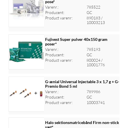
pose*
Varenr.:
785522
Log ind for at se priser
Producent:
GC
Product varenr:
890183 /
10003213
Fujivest Super pulver 40x150 gram
poser*
Varenr.:
785193
Log ind for at se priser
Producent:
GC
Product varenr:
800024 /
10001776
G-ænial Universal Injectable 3 x 1,7 g + G-
Premio Bond 5 ml
Varenr.:
789986
Log ind for at se priser
Producent:
GC
Product varenr:
10003741
Halo sektionsmatricebånd Firm non-stick
sæt*