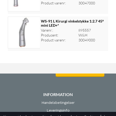
Product varenr:
30047000
WS-91 L Kirurgi vinkelstykke 1:2.7 45°
mini LED+*
Varenr.:
895557
Log ind for at se priser
Producent:
W&H
Product varenr:
30049000
Log ind for at se priser
INFORMATION
Handelsbetingelser
Leveringsinfo