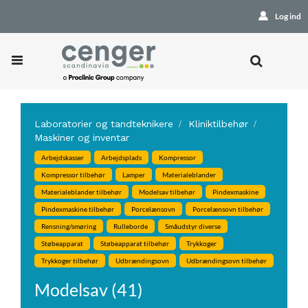
Log ind
Laboratorier og tandteknikere
Kliniktilbehør
Maskiner og inventar
Arbejdskasser
Arbejdsplads
Kompressor
Kompressor tilbehør
Lamper
Materialeblander
Materialeblander tilbehør
Modelsav tilbehør
Pindexmaskine
Pindexmaskine tilbehør
Porcelænsovn
Porcelænsovn tilbehør
Rensning/smøring
Rulleborde
Småudstyr diverse
Støbeapparat
Støbeapparat tilbehør
Trykkoger
Trykkoger tilbehør
Udbrændingsovn
Udbrændingsovn tilbehør
Modelsav (41)