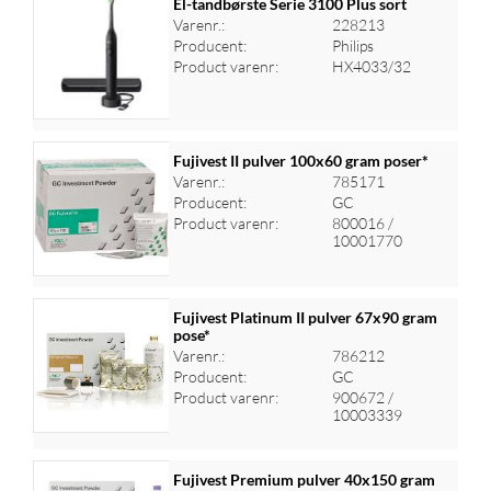
El-tandbørste Serie 3100 Plus sort
Varenr.:
228213
Producent:
Philips
Log ind for at se priser
Product varenr:
HX4033/32
Fujivest II pulver 100x60 gram poser*
Varenr.:
785171
Producent:
GC
Log ind for at se priser
Product varenr:
800016 /
10001770
Fujivest Platinum II pulver 67x90 gram
pose*
Varenr.:
786212
Log ind for at se priser
Producent:
GC
Product varenr:
900672 /
10003339
Fujivest Premium pulver 40x150 gram