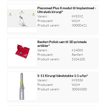
Piezomed Plus II modul til Implantmed -
Ultralyds kirurgi*
Varenr.:
895392
Log ind for at se priser
Producent:
W&H
Product varenr:
90000421
Renfert Polish sæt til 3D printede
artikler*
Varenr.:
614088
Log ind for at se priser
Producent:
Renfert
Product varenr:
5104100
S-11 Kirurgi håndstykke 1:1 u/lys*
Varenr.:
895338
Producent:
W&H
Log ind for at se priser
Product varenr:
30056000