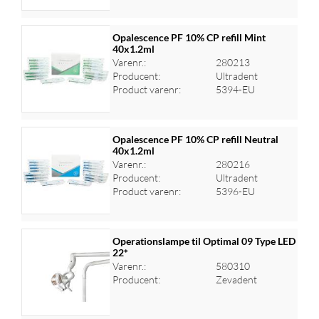
Opalescence PF 10% CP refill Mint
40x1.2ml
Varenr.:
280213
Log ind for at se priser
Producent:
Ultradent
Product varenr:
5394-EU
Opalescence PF 10% CP refill Neutral
40x1.2ml
Varenr.:
280216
Log ind for at se priser
Producent:
Ultradent
Product varenr:
5396-EU
Operationslampe til Optimal 09 Type LED
22*
Varenr.:
580310
Log ind for at se priser
Producent:
Zevadent