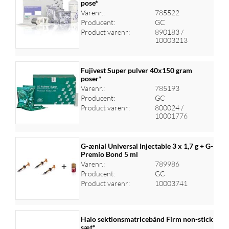
pose*
Varenr.:
785522
Log ind for at se priser
Producent:
GC
Product varenr:
890183 /
10003213
Fujivest Super pulver 40x150 gram
poser*
Varenr.:
785193
Log ind for at se priser
Producent:
GC
Product varenr:
800024 /
10001776
G-ænial Universal Injectable 3 x 1,7 g + G-
Premio Bond 5 ml
Varenr.:
789986
Log ind for at se priser
Producent:
GC
Product varenr:
10003741
Halo sektionsmatricebånd Firm non-stick
sæt*