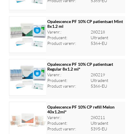
Product varenr:
5365-EU
Opalescence PF 10% CP patientsæt Mint
8x1.2 ml
Varenr.:
280218
Log ind for at se priser
Producent:
Ultradent
Product varenr:
5364-EU
Opalescence PF 10% CP patientsæt
Regular 8x1.2 ml*
Varenr.:
280219
Log ind for at se priser
Producent:
Ultradent
Product varenr:
5366-EU
Opalescence PF 10% CP refill Melon
40x1.2ml*
Varenr.:
280211
Log ind for at se priser
Producent:
Ultradent
Product varenr:
5395-EU