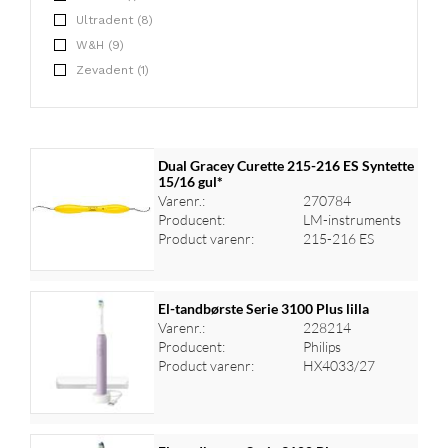
Ultradent (8)
W&H (9)
Zevadent (1)
Dual Gracey Curette 215-216 ES Syntette
15/16 gul*
Varenr.:
270784
Producent:
LM-instruments
Product varenr:
215-216 ES
El-tandbørste Serie 3100 Plus lilla
Varenr.:
228214
Producent:
Philips
Log ind for at se priser
Product varenr:
HX4033/27