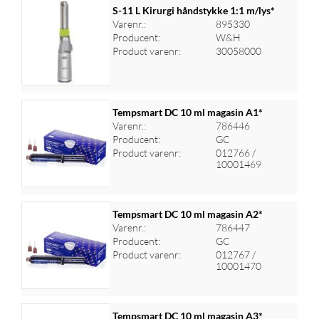
S-11 L Kirurgi håndstykke 1:1 m/lys*
Varenr.:
895330
Producent:
W&H
Log ind for at se priser
Product varenr:
30058000
Tempsmart DC 10 ml magasin A1*
Varenr.:
786446
Producent:
GC
Log ind for at se priser
Product varenr:
012766 /
10001469
Tempsmart DC 10 ml magasin A2*
Varenr.:
786447
Producent:
GC
Log ind for at se priser
Product varenr:
012767 /
10001470
Tempsmart DC 10 ml magasin A3*