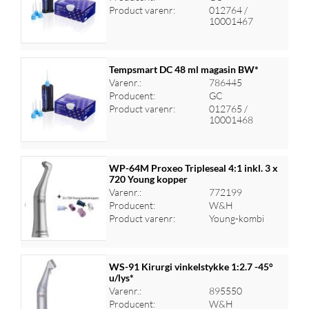
Log ind for at se priser
Product varenr:
012764 /
10001467
Tempsmart DC 48 ml magasin BW*
Varenr.:
786445
Producent:
GC
Log ind for at se priser
Product varenr:
012765 /
10001468
WP-64M Proxeo Tripleseal 4:1 inkl. 3 x
720 Young kopper
Varenr.:
772199
Log ind for at se priser
Producent:
W&H
Product varenr:
Young-kombi
WS-91 Kirurgi vinkelstykke 1:2.7 -45°
u/lys*
Varenr.:
895550
Log ind for at se priser
Producent:
W&H