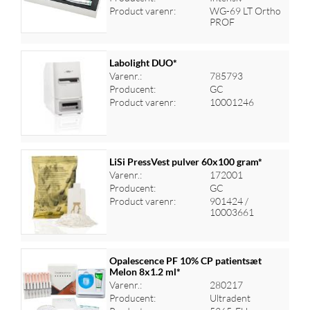
Product varenr:
WG-69 LT Ortho
PROF
Labolight DUO*
Varenr.:
785793
Producent:
GC
Log ind for at se priser
Product varenr:
10001246
LiSi PressVest pulver 60x100 gram*
Varenr.:
172001
Producent:
GC
Log ind for at se priser
Product varenr:
901424 /
10003661
Opalescence PF 10% CP patientsæt
Melon 8x1.2 ml*
Varenr.:
280217
Log ind for at se priser
Producent:
Ultradent