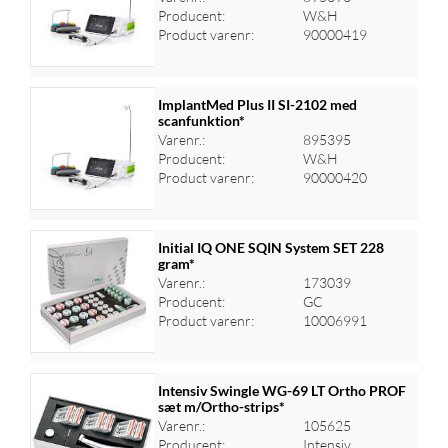
Log ind for at se priser
Producent:
W&H
Product varenr:
90000419
ImplantMed Plus II SI-2102 med
scanfunktion*
Varenr.:
895395
Log ind for at se priser
Producent:
W&H
Product varenr:
90000420
Initial IQ ONE SQIN System SET 228
gram*
Varenr.:
173039
Log ind for at se priser
Producent:
GC
Product varenr:
10006991
Intensiv Swingle WG-69 LT Ortho PROF
sæt m/Ortho-strips*
Varenr.:
105625
Log ind for at se priser
Producent:
Intensiv