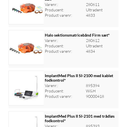
Varenr.:
280611
Log ind for at se priser
Producent:
Ultradent
Product varenr:
4833
Halo sektionsmatricebånd Firm sæt*
Varenr.:
280612
Producent:
Ultradent
Log ind for at se priser
Product varenr:
4834
ImplantMed Plus II SI-2100 med kablet
fodkontrol*
Varenr.:
895394
Log ind for at se priser
Producent:
W&H
Product varenr:
90000418
ImplantMed Plus II SI-2101 med trådløs
fodkontrol*
Varenr.:
895393