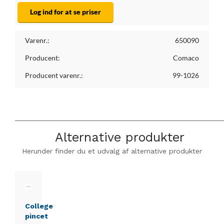
Log ind for at se priser
Varenr.:
650090
Producent:
Comaco
Producent varenr.:
99-1026
Alternative produkter
Herunder finder du et udvalg af alternative produkter
College
pincet