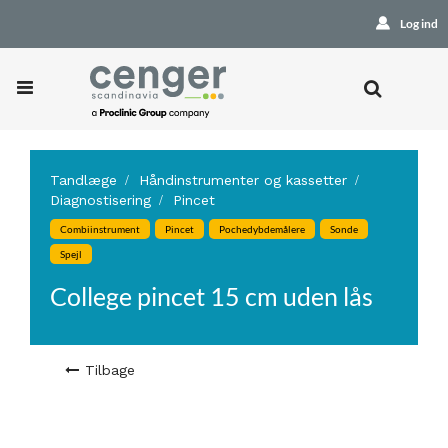
Log ind
Tandlæge
Håndinstrumenter og kassetter
Diagnostisering
Pincet
Combiinstrument
Pincet
Pochedybdemålere
Sonde
Spejl
College pincet 15 cm uden lås
Tilbage