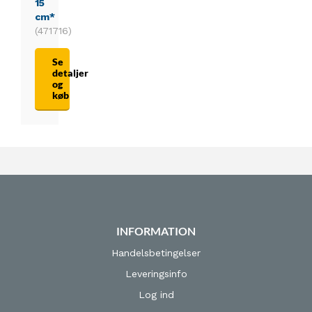
15
cm*
(471716)
Se
detaljer
og
køb
INFORMATION
Handelsbetingelser
Leveringsinfo
Log ind