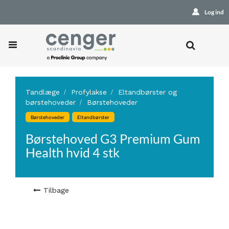
Log ind
Tandlæge
Profylakse
Eltandbørster og
børstehoveder
Børstehoveder
Børstehoveder
Eltandbørster
Børstehoved G3 Premium Gum
Health hvid 4 stk
Tilbage