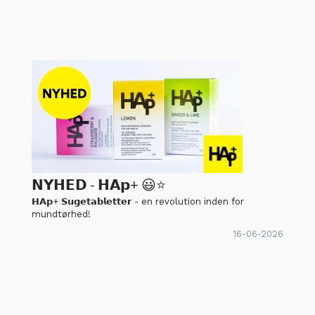
𝗡𝗬𝗛𝗘𝗗 - 𝗛𝗔𝗽+ 😃⭐
𝗛𝗔𝗽+ 𝗦𝘂𝗴𝗲𝘁𝗮𝗯𝗹𝗲𝘁𝘁𝗲𝗿 - en revolution inden for
mundtørhed!
16-06-2026