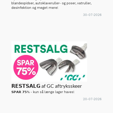
blandespidser, autoklaveruller- og poser, vatruller,
desinfektion og meget mere!
30-07-2026
𝗥𝗘𝗦𝗧𝗦𝗔𝗟𝗚 af GC aftryksskeer
𝗦𝗣𝗔𝗥 𝟳𝟱% - kun så længe lager haves!
20-07-2026