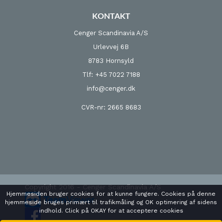
KONTAKT
Cenger Scandinavia A/S
Urlevvej 6B
8783 Hornsyld
Tlf: +45 7022 7188
info@cenger.dk
CVR-nr: 2665 8683
Copyright 2016 - Cenger Scandinavia A/S
Hjemmesiden bruger cookies for at kunne fungere. Cookies på denne
hjemmeside bruges primært til trafikmåling og OK optimering af sidens
indhold. Click på OKAY for at acceptere cookies