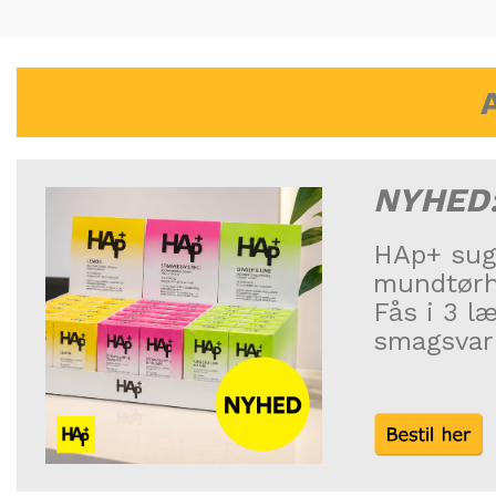
NYHED
HAp+ sug
mundtørhe
Fås i 3 l
smagsvari