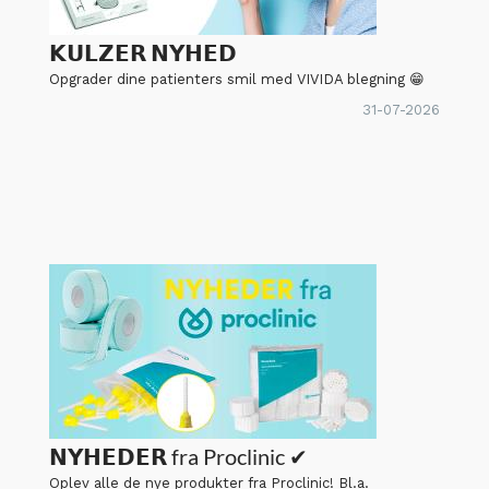
𝗞𝗨𝗟𝗭𝗘𝗥 𝗡𝗬𝗛𝗘𝗗
Opgrader dine patienters smil med VIVIDA blegning 😁
31-07-2026
𝗡𝗬𝗛𝗘𝗗𝗘𝗥 fra Proclinic ✔
Oplev alle de nye produkter fra Proclinic! Bl.a.