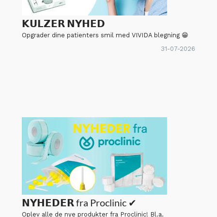
𝗞𝗨𝗟𝗭𝗘𝗥 𝗡𝗬𝗛𝗘𝗗
Opgrader dine patienters smil med VIVIDA blegning 😁
31-07-2026
𝗡𝗬𝗛𝗘𝗗𝗘𝗥 fra Proclinic ✔
Oplev alle de nye produkter fra Proclinic! Bl.a.