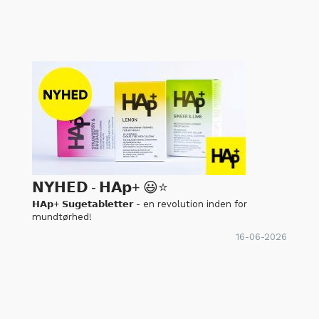
𝗡𝗬𝗛𝗘𝗗 - 𝗛𝗔𝗽+ 😃⭐
𝗛𝗔𝗽+ 𝗦𝘂𝗴𝗲𝘁𝗮𝗯𝗹𝗲𝘁𝘁𝗲𝗿 - en revolution inden for
mundtørhed!
16-06-2026