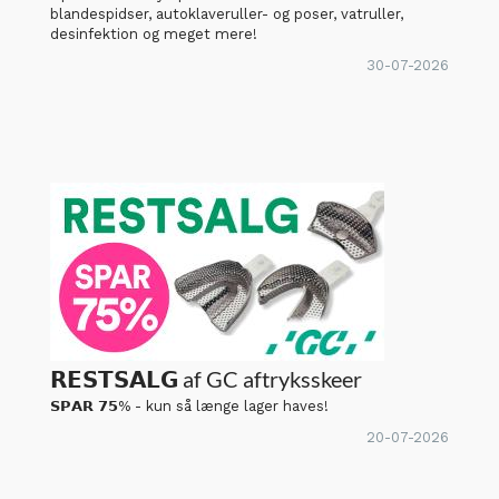
blandespidser, autoklaveruller- og poser, vatruller,
desinfektion og meget mere!
30-07-2026
𝗥𝗘𝗦𝗧𝗦𝗔𝗟𝗚 af GC aftryksskeer
𝗦𝗣𝗔𝗥 𝟳𝟱% - kun så længe lager haves!
20-07-2026