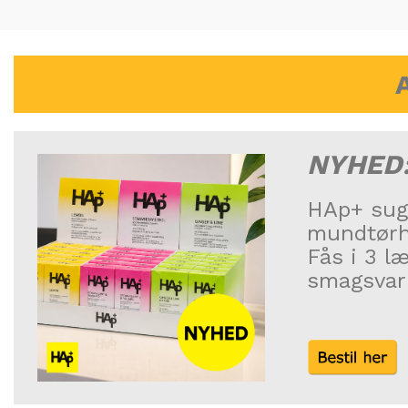
NYHED
HAp+ sug
mundtørhe
Fås i 3 l
smagsvari