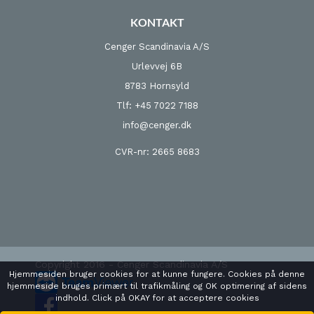
KONTAKT
Cenger Scandinavia A/S
Urlevvej 6B
8783 Hornsyld
Tlf: +45 7022 7188
info@cenger.dk
CVR-nr: 2665 8683
Copyright 2016 - Cenger Scandinavia A/S
Hjemmesiden bruger cookies for at kunne fungere. Cookies på denne
hjemmeside bruges primært til trafikmåling og OK optimering af sidens
indhold. Click på OKAY for at acceptere cookies