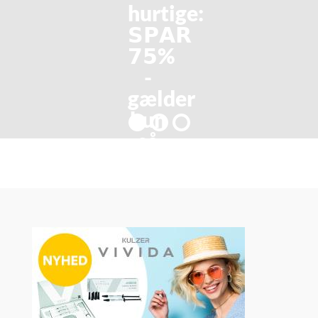
hurtige:
𝗦𝗣𝗔𝗥
𝟳𝟱%
-
gælder
kun
så
længe
lager
haves!