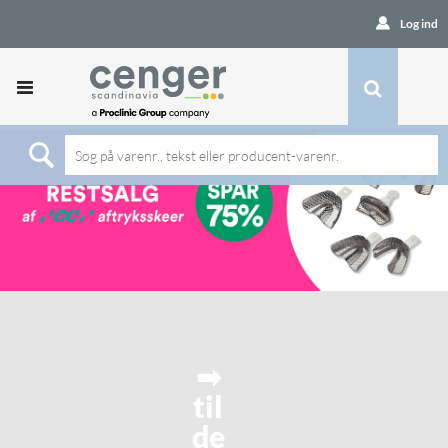
Log ind
➡
til
de